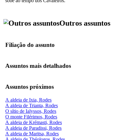
sobe ao tempo dos Cavaleiros.
Outros assuntos
Filiação do assunto
Assuntos mais detalhados
Assuntos próximos
A aldeia de Ixia, Rodes
A aldeia de Trianta, Rodes
O sítio de Ialyssos, Rodes
O monte Filérimos, Rodes
A aldeia de Krémasti, Rodes
A aldeia de Paradissi, Rodes
A aldeia de Maritsa, Rodes
A aldeia de Théologos, Rodes