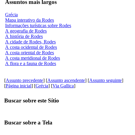
Assuntos mais largos
Grécia
Mapa interativo da Rodes
Informações turísticas sobre Rodes
A geografia de Rodes
A história de Rodes
A cidade de Rodes, Rodes
A costa ocidental de Rodes
A costa oriental de Rodes
A costa meridional de Rodes
A flora e a fauna de Rodes
[
Assunto precedente
] [
Assunto ascendente
] [
Assunto seguinte
]
[
Página inicial
] [
Grécia
] [
Via Gallica
]
Buscar sobre este Sítio
Buscar sobre a Tela