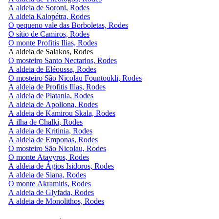
A aldeia de Soroni, Rodes
A aldeia Kalopétra, Rodes
O pequeno vale das Borboletas, Rodes
O sítio de Camiros, Rodes
O monte Profitis Ilias, Rodes
A aldeia de Salakos, Rodes
O mosteiro Santo Nectarios, Rodes
A aldeia de Eléoussa, Rodes
O mosteiro São Nicolau Fountoukli, Rodes
A aldeia de Profitis Ilias, Rodes
A aldeia de Platania, Rodes
A aldeia de Apollona, Rodes
A aldeia de Kamirou Skala, Rodes
A ilha de Chalki, Rodes
A aldeia de Kritinia, Rodes
A aldeia de Emponas, Rodes
O mosteiro São Nicolau, Rodes
O monte Atavyros, Rodes
A aldeia de Ágios Isidoros, Rodes
A aldeia de Siana, Rodes
O monte Akramitis, Rodes
A aldeia de Glyfada, Rodes
A aldeia de Monolithos, Rodes