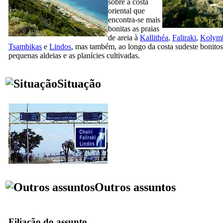
sobre a costa
oriental que
encontra-se mais
bonitas as praias
de areia à
Kallithéa
,
Faliraki
,
Kolym
Tsambikas
e
Lindos
, mas também, ao longo da costa sudeste bonitos
pequenas aldeias e as planícies cultivadas.
Situação
Outros assuntos
Filiação do assunto