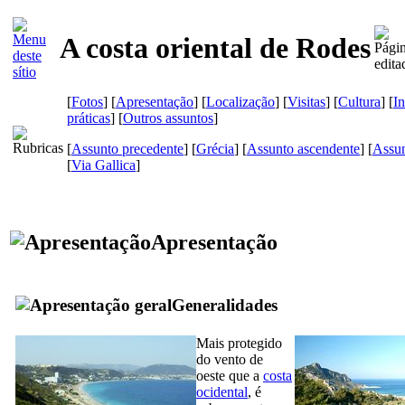
A costa oriental de Rodes
[
Fotos
] [
Apresentação
] [
Localização
] [
Visitas
] [
Cultura
] [
I
práticas
] [
Outros assuntos
]
[
Assunto precedente
] [
Grécia
] [
Assunto ascendente
] [
Assun
[
Via Gallica
]
Apresentação
Generalidades
Mais protegido
do vento de
oeste que a
costa
ocidental
, é