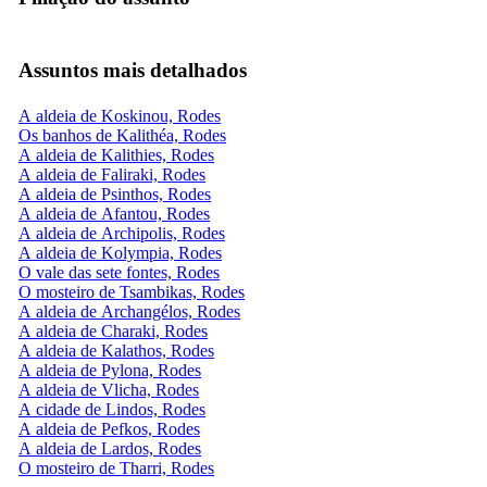
Assuntos mais detalhados
A aldeia de Koskinou, Rodes
Os banhos de Kalithéa, Rodes
A aldeia de Kalithies, Rodes
A aldeia de Faliraki, Rodes
A aldeia de Psinthos, Rodes
A aldeia de Afantou, Rodes
A aldeia de Archipolis, Rodes
A aldeia de Kolympia, Rodes
O vale das sete fontes, Rodes
O mosteiro de Tsambikas, Rodes
A aldeia de Archangélos, Rodes
A aldeia de Charaki, Rodes
A aldeia de Kalathos, Rodes
A aldeia de Pylona, Rodes
A aldeia de Vlicha, Rodes
A cidade de Lindos, Rodes
A aldeia de Pefkos, Rodes
A aldeia de Lardos, Rodes
O mosteiro de Tharri, Rodes