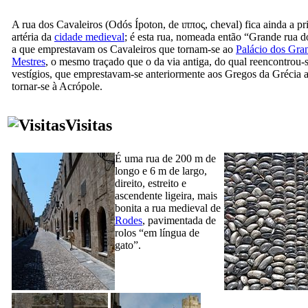
A rua dos Cavaleiros (
Odós Ípoton
, de
ιππος
, cheval) fica ainda a pr
artéria da
cidade medieval
; é esta rua, nomeada então
“
Grande rua d
a
que emprestavam os Cavaleiros que tornam-se ao
Palácio dos Gra
Mestres
, o mesmo traçado que o da via antiga, do qual reencontrou-
vestígios, que emprestavam-se anteriormente aos Gregos da Grécia a
tornar-se à Acrópole.
Visitas
É uma rua de 200 m de
longo e 6 m de largo,
direito, estreito e
ascendente ligeira, mais
bonita a rua medieval de
Rodes
, pavimentada de
rolos “em língua de
gato”.