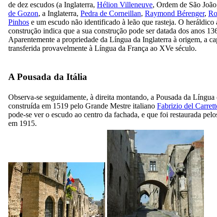
de dez escudos (a Inglaterra,
Hélion Villeneuve
, Ordem de São João
de Gozon
, a Inglaterra,
Pedra de Corneillan
,
Raymond Bérenger
,
Ro
Pinhos
e um escudo não identificado à leão que rasteja. O heráldico 
construção indica que a sua construção pode ser datada dos anos 13
Aparentemente a propriedade da Língua da Inglaterra à origem, a cap
transferida provavelmente à Língua da França ao
XVe
século.
A Pousada da Itália
Observa-se seguidamente, à direita montando, a Pousada da Língua d
construída em 1519 pelo Grande Mestre italiano
Fabrizio del Carrett
pode-se ver o escudo ao centro da fachada, e que foi restaurada pelos
em 1915.