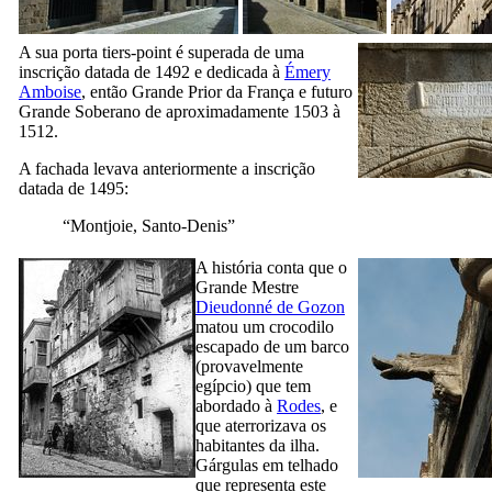
A sua porta tiers-point é superada de uma
inscrição datada de 1492 e dedicada à
Émery
Amboise
, então Grande Prior da França e futuro
Grande Soberano de aproximadamente 1503 à
1512.
A fachada levava anteriormente a inscrição
datada de 1495:
“Montjoie, Santo-Denis”
A história conta que o
Grande Mestre
Dieudonné de Gozon
matou um crocodilo
escapado de um barco
(provavelmente
egípcio) que tem
abordado à
Rodes
, e
que aterrorizava os
habitantes da ilha.
Gárgulas em telhado
que representa este