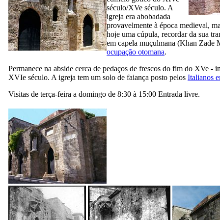
século/
XVe
século. A
igreja era abobadada
provavelmente à época medieval, ma
hoje uma cúpula, recordar da sua tr
em capela muçulmana (Khan Zade M
ocupação otomana
.
Permanece na abside cerca de pedaços de frescos do fim do
XVe
- i
XVIe
século. A igreja tem um solo de faiança posto pelos
Italianos 
Visitas de terça-feira a domingo de 8:30 à 15:00 Entrada livre.