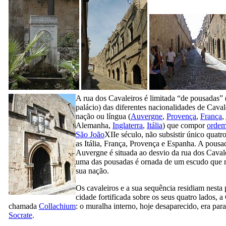
A rua dos Cavaleiros é limitada “de pousadas” 
palácio) das diferentes nacionalidades de Cavale
nação ou língua (
Auvergne
,
Provença
,
França
,
Alemanha,
Inglaterra
,
Itália
) que compor
ordem
São João
XIIe
século, não subsistir único quatr
as Itália, França, Provença e Espanha. A pousa
Auvergne é situada ao desvio da rua dos Caval
uma das pousadas é ornada de um escudo que r
sua nação.
Os cavaleiros e a sua sequência residiam nesta 
cidade fortificada sobre os seus quatro lados, a 
chamada
Collachium
: o muralha interno, hoje desaparecido, era par
Socrate
.