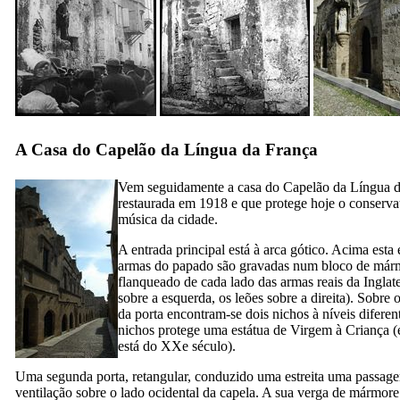
A Casa do Capelão da Língua da França
Vem seguidamente a casa do Capelão da Língua d
restaurada em 1918 e que protege hoje o conserva
música da cidade.
A entrada principal está à arca gótico. Acima esta 
armas do papado são gravadas num bloco de már
flanqueado de cada lado das armas reais da Inglate
sobre a esquerda, os leões sobre a direita). Sobre 
da porta encontram-se dois nichos à níveis diferen
nichos protege uma estátua de Virgem à Criança (e
está do
XXe
século).
Uma segunda porta, retangular, conduzido uma estreita uma passag
ventilação sobre o lado ocidental da capela. A sua verga de mármor