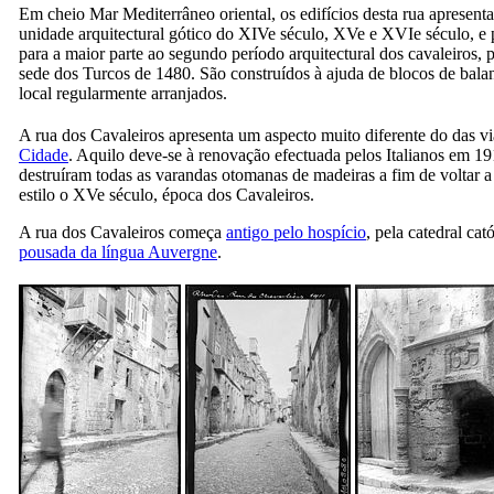
Em cheio Mar Mediterrâneo oriental, os edifícios desta rua apresen
unidade arquitectural gótico do
XIVe
século,
XVe
e
XVIe
século, e 
para a maior parte ao segundo período arquitectural dos cavaleiros, p
sede dos Turcos de 1480. São construídos à ajuda de blocos de bala
local regularmente arranjados.
A rua dos Cavaleiros apresenta um aspecto muito diferente do das v
Cidade
. Aquilo deve-se à renovação efectuada pelos Italianos em 19
destruíram todas as varandas otomanas de madeiras a fim de voltar a 
estilo o
XVe
século, época dos Cavaleiros.
A rua dos Cavaleiros começa
antigo pelo hospício
, pela catedral cat
pousada da língua Auvergne
.