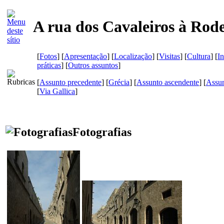
A rua dos Cavaleiros à Rod
[
Fotos
] [
Apresentação
] [
Localização
] [
Visitas
] [
Cultura
] [
I
práticas
] [
Outros assuntos
]
[
Assunto precedente
] [
Grécia
] [
Assunto ascendente
] [
Assun
[
Via Gallica
]
Fotografias