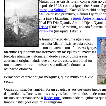
Muitas igrejas cristãs foram convertidas ao cu
depois de 1523, como a igreja dos Santos Ap
(
mesquita Soliman
),
Kavakli Mestchiti ao
lug
basílica cristão primitivo,
Démirli Djami
sobre
uma igreja bizantina, a
igreja Ágios Phanouri
Péial ED Din Djami
),
Abdoul Djelil Djami
, 
Triada
(
Dolapli Mestchiti
), ao lado à direita, 
Paraskévi
(mesquita
Taketji
).
A transformação de uma igreja em
mesquita (
djamì
) fazia-se pela adição
de um minarete e uma fonte. As igrejas
bizantinas que foram transformado em mesquitas ou madrasas
(escolas islâmicas) retomaram desde a reconquista a sua
aparência original, ainda que em certos casos, um portal ou
um minarete truncado traísse a sua utilização durante a
ocupação otomana.
Permanece catorze antigas mesquitas, quase muito do
XVIe
século
Outras construções também foram adaptadas aos costumes turcos mas
da partida dos Turcos, muitos vestígios foram destruídos ou desmont
mesmo se permanecesse à
Rodes uma
comunidade muçulmana que t
limpas instituições culturais e religiosas.