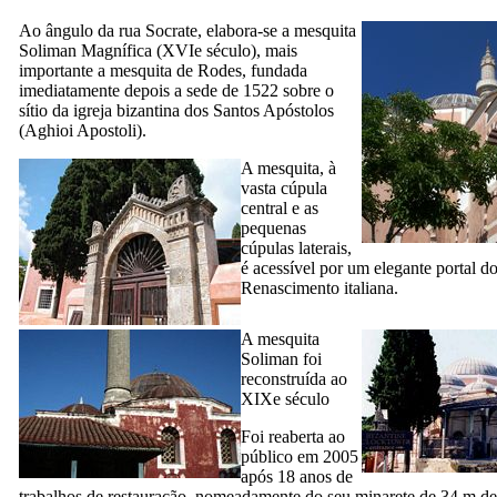
Ao ângulo da rua Socrate, elabora-se a mesquita
Soliman Magnífica (
XVIe
século), mais
importante a mesquita de Rodes, fundada
imediatamente depois a sede de 1522 sobre o
sítio da igreja bizantina dos Santos Apóstolos
(
Aghioi Apostoli
).
A mesquita, à
vasta cúpula
central e as
pequenas
cúpulas laterais,
é acessível por um elegante portal d
Renascimento italiana.
A mesquita
Soliman foi
reconstruída ao
XIXe
século
Foi reaberta ao
público em 2005
após 18 anos de
trabalhos de restauração, nomeadamente do seu minarete de 34 m de