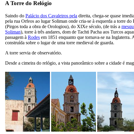
A Torre do Relógio
Saindo do
Palácio dos Cavaleiros pela
direita, chega-se quase imedi
pela rua Orfeos ao lugar Soliman onde cria-se à esquerda a torre do
(
Pirgos toda a obra de Orologiou
), do
XIXe
século, (de trás a
mesqui
Soliman
), torre à três andares, dom de
Tachti Pacha aos
Turcos aqua
passagem à
Rodes
em 1851 enquanto que tornava-se na Inglaterra. A 
construída sobre o lugar de uma torre medieval de guarda.
A torre servia de observatório.
Desde a cimeira do relógio, a vista panorâmico sobre a cidade é mag