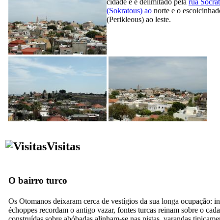
cidade e é delimitado pela
rua Socra
(Sokratous) ao
norte e o escoicinhad
(
Perikleous
) ao leste.
Visitas
O bairro turco
Os Otomanos deixaram cerca de vestígios da sua longa ocupação: i
échoppes recordam o antigo vazar, fontes turcas reinam sobre o cada 
construídas sobre abóbadas alinham-se nas pistas, varandas tipicame