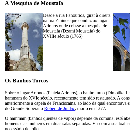
A Mesquita de Moustafa
Desde a rua Fanourios, girar à direita
na rua Zininos que conduz ao lugar
Arionos onde cria-se a mesquita de
Moustafa (
Dzami Moustafa
) do
XVIIIe
século (1765).
Os Banhos Turcos
Sobre o lugar Arionos (
Plateia Arionos
), o banho turco (
Dimotika Lo
hammam do
XVIe
século, recentemente tem sido restaurado. A cons
anteriormente a capela de Franciscains, ao lado da qual encontrava-
do Grande Soberano
Robert de Juillac
, morto em 1377.
O hammam (banhos quentes de vapor) depende da comuna; está abe
homens e as mulheres em duas salas separadas. Vir com a sua toalha
necessário de toilet.