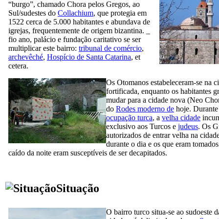
“burgo”, chamado
Chora pelos
Gregos, ao
Sul/sudestes do
Collachium
, que protegia em
1522 cerca de 5.000 habitantes e abundava de
igrejas, frequentemente de origem bizantina. _
fio ano, palácio e fundação caritativo se ser
multiplicar este bairro:
tribunal de comércio
,
archevêché
,
Hospício de Santa Catarina
, et
cetera.
Os Otomanos estabeleceram-se na c
fortificada, enquanto os habitantes 
mudar para a cidade nova (
Neo Chor
do
Rodes moderno de
hoje. Durante
ocupação turca
, a
velha cidade
incu
exclusivo aos Turcos e
judeus
. Os G
autorizados de entrar velha na cidad
durante o dia e os que eram tomados
caído da noite eram susceptíveis de ser decapitados.
Situação
O bairro turco situa-se ao sudoeste d