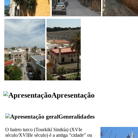
Apresentação
Generalidades
O bairro turco (
Tourkikí Sinikía
) (
XVIe
século/
XVIIIe
século) é a antiga “cidade” ou