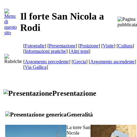
Il forte San Nicola a
Rodi
[
Fotografie
] [
Presentazione
] [
Posizione
] [
Visite
] [
Cultura
]
[
Informazioni pratiche
] [
Altri temi
]
[
Argomento precedente
] [
Grecia
] [
Argomento ascendente
]
[
Via Gallica
]
Presentazione
Generalità
La torre San
Nicola