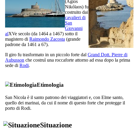
(
Agios
Nikólaos
) fu
costruito dai
cavalieri di
San
Giovanni
al
XVe
secolo (da 1464 a 1467) sotto il
magistero di
Raimondo Zacosta
(grande
padrone da 1461 a 67).
Il giro fu trasformato in un piccolo forte dal
Grand Dott. Pierre di
Aubusson
che costruì una roccaforte attorno ad essa dopo la prima
sede di
Rodi
.
Etimologia
San Nicola è il santo patrono dei viaggiatori e, con Elme santo,
quello dei marinai, da cui il nome di questo forte che protegge il
porto di Rodi.
Situazione