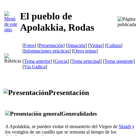
El pueblo de
Apolakkia, Rodas
[
Fotos
] [
Presentación
] [
Situación
] [
Visitas
] [
Cultura
]
[
Informaciones prácticas
] [
Otros temas
]
[
Tema anterior
] [
Grecia
] [
Tema principal
] [
Tema siguiente
]
[
Via Gallica
]
Presentación
Generalidades
A Apolakkia, se pueden visitar el monasterio del Virgen de
Skiadi
y
los vestigios de un castillo que se remonta al tiempo de los