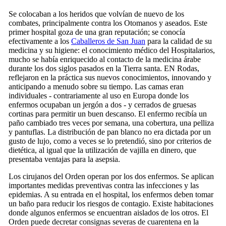
Se colocaban a los heridos que volvían de nuevo de los
combates, principalmente contra los Otomanos y aseados. Este
primer hospital goza de una gran reputación; se conocía
efectivamente a los
Caballeros de San Juan
para la calidad de su
medicina y su higiene: el conocimiento médico del Hospitalarios,
mucho se había enriquecido al contacto de la medicina árabe
durante los dos siglos pasados en la Tierra santa. EN Rodas,
reflejaron en la práctica sus nuevos conocimientos, innovando y
anticipando a menudo sobre su tiempo. Las camas eran
individuales - contrariamente al uso en Europa donde los
enfermos ocupaban un jergón a dos - y cerrados de gruesas
cortinas para permitir un buen descanso. El enfermo recibía un
paño cambiado tres veces por semana, una cobertura, una pelliza
y pantuflas. La distribución de pan blanco no era dictada por un
gusto de lujo, como a veces se lo pretendió, sino por criterios de
dietética, al igual que la utilización de vajilla en dinero, que
presentaba ventajas para la asepsia.
Los cirujanos del Orden operan por los dos enfermos. Se aplican
importantes medidas preventivas contra las infecciones y las
epidemias. A su entrada en el hospital, los enfermos deben tomar
un baño para reducir los riesgos de contagio. Existe habitaciones
donde algunos enfermos se encuentran aislados de los otros. El
Orden puede decretar consignas severas de cuarentena en la