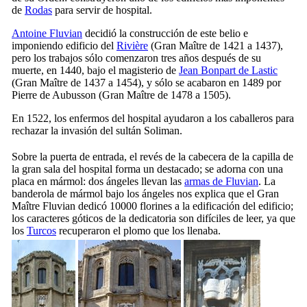
de
Rodas
para servir de hospital.
Antoine Fluvian
decidió la construcción de este belio e
imponiendo edificio del
Rivière
(Gran Maître de 1421 a 1437),
pero los trabajos sólo comenzaron tres años después de su
muerte, en 1440, bajo el magisterio de
Jean Bonpart de Lastic
(Gran Maître de 1437 a 1454), y sólo se acabaron en 1489 por
Pierre de Aubusson (Gran Maître de 1478 a 1505).
En 1522, los enfermos del hospital ayudaron a los caballeros para
rechazar la invasión del sultán Soliman.
Sobre la puerta de entrada, el revés de la cabecera de la capilla de
la gran sala del hospital forma un destacado; se adorna con una
placa en mármol: dos ángeles llevan las
armas de Fluvian
. La
banderola de mármol bajo los ángeles nos explica que el Gran
Maître Fluvian dedicó 10000 florines a la edificación del edificio;
los caracteres góticos de la dedicatoria son difíciles de leer, ya que
los
Turcos
recuperaron el plomo que los llenaba.