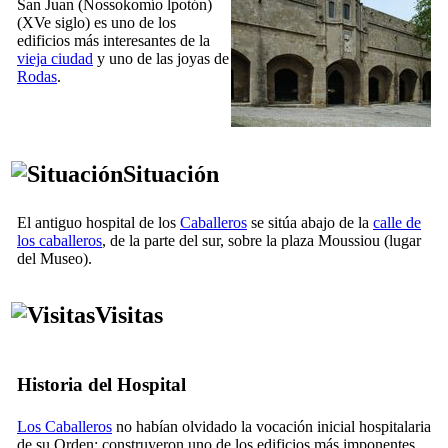
San Juan (
Nossokomío lpotón
)
(
XVe
siglo) es uno de los
edificios más interesantes de la
vieja ciudad
y uno de las joyas de
Rodas
.
Situación
El antiguo hospital de los
Caballeros
se sitúa abajo de la
calle de
los caballeros
, de la parte del sur, sobre la plaza Moussiou (lugar
del Museo).
Visitas
Historia del Hospital
Los Caballeros
no habían olvidado la vocación inicial hospitalaria
de su Orden: construyeron uno de los edificios más imponentes