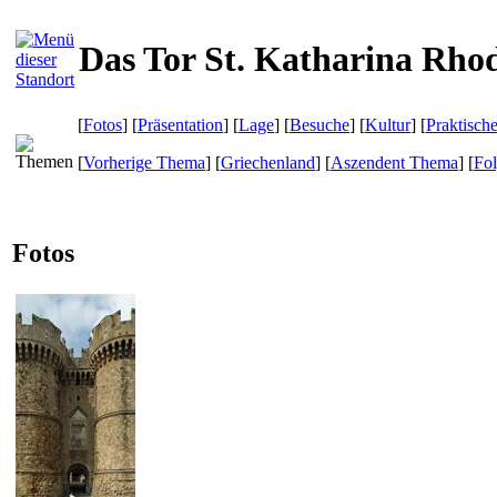
Das Tor St. Katharina Rho
[
Fotos
] [
Präsentation
] [
Lage
] [
Besuche
] [
Kultur
] [
Praktisch
[
Vorherige Thema
] [
Griechenland
] [
Aszendent Thema
] [
Fo
Fotos