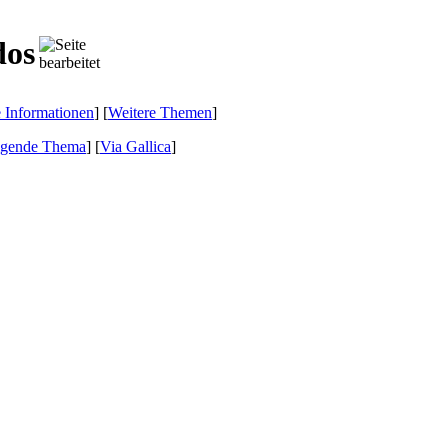
dos
e Informationen
] [
Weitere Themen
]
lgende Thema
]
[
Via Gallica
]