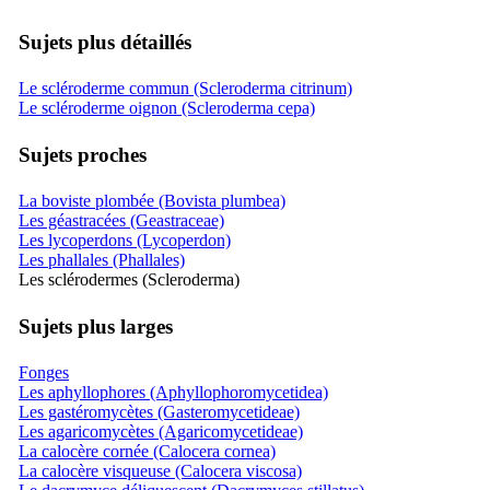
Sujets plus détaillés
Le scléroderme commun (Scleroderma citrinum)
Le scléroderme oignon (Scleroderma cepa)
Sujets proches
La boviste plombée (Bovista plumbea)
Les géastracées (Geastraceae)
Les lycoperdons (Lycoperdon)
Les phallales (Phallales)
Les sclérodermes (Scleroderma)
Sujets plus larges
Fonges
Les aphyllophores (Aphyllophoromycetidea)
Les gastéromycètes (Gasteromycetideae)
Les agaricomycètes (Agaricomycetideae)
La calocère cornée (Calocera cornea)
La calocère visqueuse (Calocera viscosa)