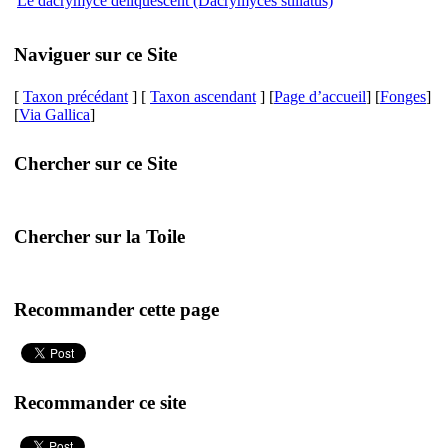
Le dacrymyce déliquescent (Dacrymyces stillatus)
Naviguer sur ce Site
[
Taxon précédant
] [
Taxon ascendant
] [
Page d’accueil
] [
Fonges
]
[
Via Gallica
]
Chercher sur ce Site
Chercher sur la Toile
Recommander cette page
Recommander ce site