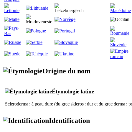
Origine du nom
Étymologie latine
Scleroderma
: à peau dure (du grec
skleros
: dur et du grec
derma
: p
Identification