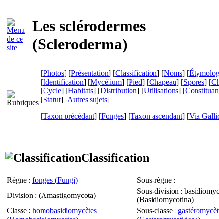
Les sclérodermes
(
Scleroderma
)
[
Photos
] [
Présentation
] [
Classification
] [
Noms
] [
Étymolog
[
Identification
] [
Mycélium
] [
Pied
] [
Chapeau
] [
Spores
] [
Ch
[
Cycle
] [
Habitats
] [
Distribution
] [
Utilisations
] [
Constituan
[
Statut
] [
Autres sujets
]
[
Taxon précédant
] [
Fonges
] [
Taxon ascendant
]
[
Via Galli
Classification
Règne
:
fonges (
Fungi
)
Sous-règne
:
Sous-division
: basidiomyc
Division
: (
Amastigomycota
)
(
Basidiomycotina
)
Classe
:
homobasidiomycètes
Sous-classe
:
gastéromycèt