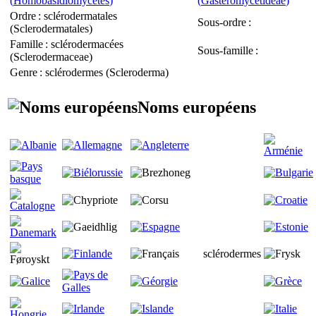
(
Homobasidiomycetes
)
(
Gasteromycetideae
)
Ordre
: sclérodermatales
Sous-ordre
:
(
Sclerodermatales
)
Famille
: sclérodermacées
Sous-famille
:
(
Sclerodermaceae
)
Genre
: sclérodermes (
Scleroderma
)
Noms européens
sclérodermes