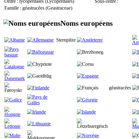
Ordre
: lycoperdales (
Lycoperdales
)
Sous-ordre
:
Famille
: géastracées (
Geastraceae
)
Noms européens
Sternpilze
géastracées