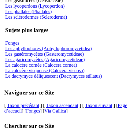
Les géastracées (Geastraceae)
Les lycoperdons (Lycoperdon)
Les phallales (Phallales)
Les sclérodermes (Scleroderma)
Sujets plus larges
Fonges
Les aphyllophores (Aphyllophoromycetidea)
Les gastéromycètes (Gasteromycetideae)
Les agaricomycètes (Agaricomycetideae)
La calocère cornée (Calocera cornea)
La calocère visqueuse (Calocera viscosa)
Le dacrymyce déliquescent (Dacrymyces stillatus)
Naviguer sur ce Site
[
Taxon précédant
] [
Taxon ascendant
] [
Taxon suivant
] [
Page
d’accueil
] [
Fonges
] [
Via Gallica
]
Chercher sur ce Site