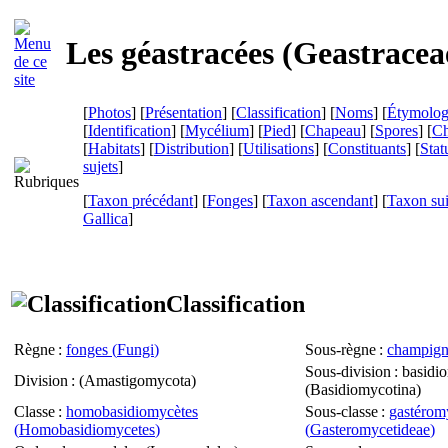
Les géastracées (
Geastracea
[
Photos
] [
Présentation
] [
Classification
] [
Noms
] [
Étymolog
[
Identification
] [
Mycélium
] [
Pied
] [
Chapeau
] [
Spores
] [
Ch
[
Habitats
] [
Distribution
] [
Utilisations
] [
Constituants
] [
Stat
sujets
]
[
Taxon précédant
] [
Fonges
] [
Taxon ascendant
] [
Taxon su
Gallica
]
Classification
Règne
:
fonges (
Fungi
)
Sous-règne
:
champign
Sous-division
: basidi
Division
: (
Amastigomycota
)
(
Basidiomycotina
)
Classe
:
homobasidiomycètes
Sous-classe
:
gastérom
(
Homobasidiomycetes
)
(
Gasteromycetideae
)