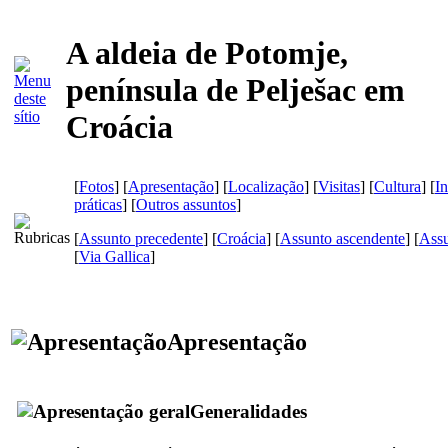
A aldeia de Potomje,
península de Pelješac em
Croácia
[
Fotos
] [
Apresentação
] [
Localização
] [
Visitas
] [
Cultura
] [
I
práticas
] [
Outros assuntos
]
[
Assunto precedente
] [
Croácia
] [
Assunto ascendente
] [
Assu
[
Via Gallica
]
Apresentação
Generalidades