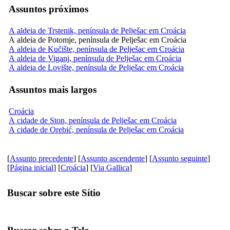
Assuntos próximos
A aldeia de Trstenik, península de Pelješac em Croácia
A aldeia de Potomje, península de Pelješac em Croácia
A aldeia de Kučište, península de Pelješac em Croácia
A aldeia de Viganj, península de Pelješac em Croácia
A aldeia de Lovište, península de Pelješac em Croácia
Assuntos mais largos
Croácia
A cidade de Ston, península de Pelješac em Croácia
A cidade de Orebić, península de Pelješac em Croácia
[
Assunto precedente
] [
Assunto ascendente
] [
Assunto seguinte
]
[
Página inicial
] [
Croácia
] [
Via Gallica
]
Buscar sobre este Sítio