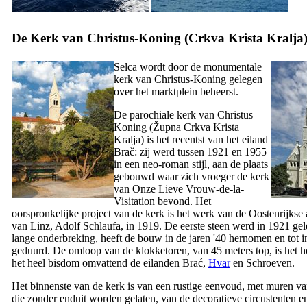
De Kerk van Christus-Koning (
Crkva Krista Kralja
Selca wordt door de monumentale
kerk van Christus-Koning gelegen
over het marktplein beheerst.
De parochiale kerk van Christus
Koning (
Župna Crkva Krista
Kralja
) is het recentst van het eiland
Brač: zij werd tussen 1921 en 1955
in een neo-roman stijl, aan de plaats
gebouwd waar zich vroeger de kerk
van Onze Lieve Vrouw-de-la-
Visitation bevond. Het
oorspronkelijke project van de kerk is het werk van de Oostenrijkse 
van Linz, Adolf Schlaufa, in 1919. De eerste steen werd in 1921 gel
lange onderbreking, heeft de bouw in de jaren '40 hernomen en tot 
geduurd. De omloop van de klokketoren, van 45 meters top, is het 
het heel bisdom omvattend de eilanden Brać,
Hvar
en Schroeven.
Het binnenste van de kerk is van een rustige eenvoud, met muren va
die zonder enduit worden gelaten, van de decoratieve circustenten e