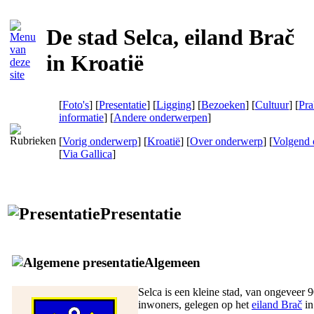
De stad Selca, eiland Brač
in Kroatië
[
Foto's
] [
Presentatie
] [
Ligging
] [
Bezoeken
] [
Cultuur
] [
Pra
informatie
] [
Andere onderwerpen
]
[
Vorig onderwerp
] [
Kroatië
] [
Over onderwerp
] [
Volgend 
[
Via Gallica
]
Presentatie
Algemeen
Selca is een kleine stad, van ongeveer 
inwoners, gelegen op het
eiland Brač
i