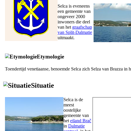
Selca is eveneens
een gemeente van
ongeveer 2000
inwoners die deel
van het
graafschap
van Split-Dalmatie
uitmaakt.
Etymologie
Toendertijd venetiaanse, benoemde Selca zich
Selza van Brazza
in h
Situatie
Selca is de
meest
oostelijke
gemeente van
het
eiland Brač
in
Dalmatie