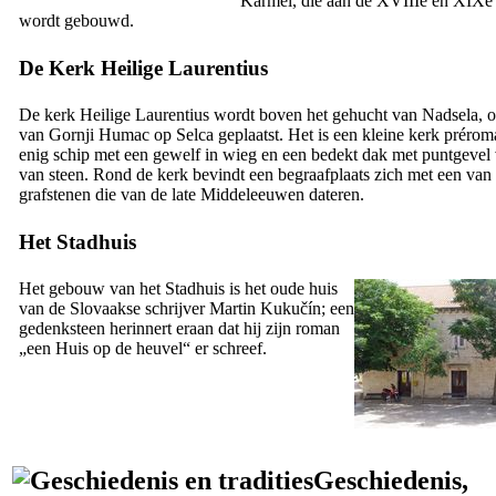
Karmel, die aan de
XVIIIe
en
XIXe
wordt gebouwd.
De Kerk Heilige Laurentius
De kerk Heilige Laurentius wordt boven het gehucht van Nadsela, 
van
Gornji Humac
op Selca geplaatst. Het is een kleine kerk préro
enig schip met een gewelf in wieg en een bedekt dak met puntgevel 
van steen. Rond de kerk bevindt een begraafplaats zich met een van
grafstenen die van de late Middeleeuwen dateren.
Het Stadhuis
Het gebouw van het Stadhuis is het oude huis
van de Slovaakse schrijver Martin Kukučín; een
gedenksteen herinnert eraan dat hij zijn roman
„een Huis op de heuvel“ er schreef.
Geschiedenis,