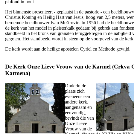
plafond in hout.
Het binnenste presenteert - geplaatst in de pastorie - een beeldhou
Christus Koning en Heilig Hart van Jesus, hoog van 2,5 meters, we
beroemde beeldhouwer Ivan Meštrović. In 1956 had de beeldhouwer
de kerk van het model in pleisterkalk gedaan; bij gebrek aan fondse
standbeeld in het brons van granaten teruggekregen in de nabijheid 
gegoten. Het standbeeld wordt in steen op de voorgevel van de ker
De kerk wordt aan de heilige apostelen Cyriel en Methode gewijd.
De Kerk Onze Lieve Vrouw van de Karmel (
Crkva 
Karmena
)
Onderin de
plaats zich
eveneens een
andere kerk,
aangenaam en
eenvoudig,
bevindt die van
Onze Lieve
Vrouw van de