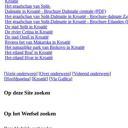
Kroatië
Het graafschap van Split-
Dalmatie in Kroatië - Brochure Dalmatie centrale (PDF)
Het graafschap van Split-Dalmatie in Kroatië - Brochure dalmate Z
Het graafschap van Split-Dalmatie in Kroatië - Brochure Eilanden 
De stad Split in Kroatië
De rivier Cetina in Kroatië
De stad Omiš in Kroatië
Riviera het van Makarska in Kroatië
Het natuurlijke park van Biokovo in Kroatië
Het eiland Brač in Kroatië
Het eiland Hvar in Kroatië
[
Vorig onderwerp
] [
Over onderwerp
] [
Volgend onderwerp
]
[
Hoofdpagina
] [
Kroatië
] [
Via Gallica
]
Op deze Site zoeken
Op het Weefsel zoeken