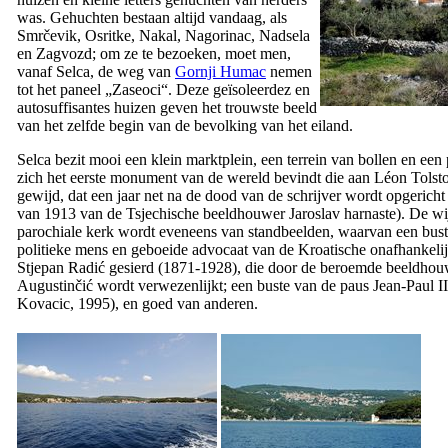
was. Gehuchten bestaan altijd vandaag, als
Smrčevik, Osritke, Nakal, Nagorinac, Nadsela
en Zagvozd; om ze te bezoeken, moet men,
vanaf Selca, de weg van
Gornji Humac
nemen
tot het paneel „Zaseoci“. Deze geïsoleerdez en
autosuffisantes huizen geven het trouwste beeld
van het zelfde begin van de bevolking van het eiland.
Selca bezit mooi een klein marktplein, een terrein van bollen en een
zich het eerste monument van de wereld bevindt die aan Léon Tolst
gewijd, dat een jaar net na de dood van de schrijver wordt opgerich
van 1913 van de Tsjechische beeldhouwer Jaroslav harnaste). De wi
parochiale kerk wordt eveneens van standbeelden, waarvan een bust
politieke mens en geboeide advocaat van de Kroatische onafhankelij
Stjepan Radić
gesierd (1871-1928), die door de beroemde beeldho
Augustinčić wordt
verwezenlijkt; een buste van de paus Jean-Paul I
Kovacic, 1995), en goed van anderen.