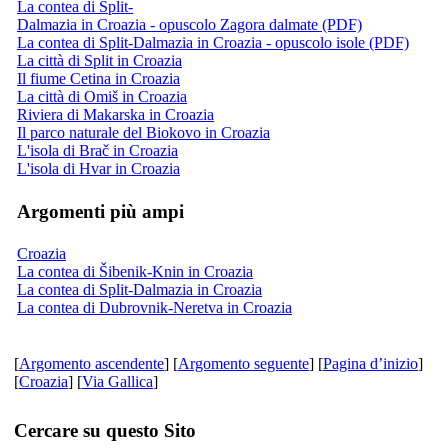
La contea di Split-
Dalmazia in Croazia - opuscolo Zagora dalmate (PDF)
La contea di Split-Dalmazia in Croazia - opuscolo isole (PDF)
La città di Split in Croazia
Il fiume Cetina in Croazia
La città di Omiš in Croazia
Riviera di Makarska in Croazia
Il parco naturale del Biokovo in Croazia
L'isola di Brač in Croazia
L'isola di Hvar in Croazia
Argomenti più ampi
Croazia
La contea di Šibenik-Knin in Croazia
La contea di Split-Dalmazia in Croazia
La contea di Dubrovnik-Neretva in Croazia
[
Argomento ascendente
] [
Argomento seguente
] [
Pagina d’inizio
]
[
Croazia
] [
Via Gallica
]
Cercare su questo Sito