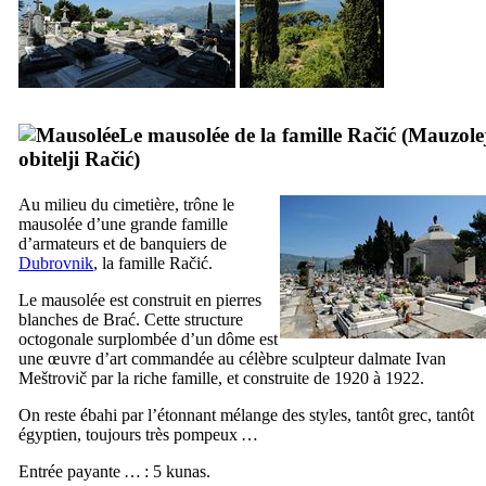
Le mausolée de la famille
Račić
(
Mauzole
obitelji Račić
)
Au milieu du cimetière, trône le
mausolée d’une grande famille
d’armateurs et de banquiers de
Dubrovnik
, la famille
Račić
.
Le mausolée est construit en pierres
blanches de
Brać
. Cette structure
octogonale surplombée d’un dôme est
une œuvre d’art commandée au célèbre sculpteur dalmate
Ivan
Meštrovič
par la riche famille, et construite de 1920 à 1922.
On reste ébahi par l’étonnant mélange des styles, tantôt grec, tantôt
égyptien, toujours très pompeux …
Entrée payante … : 5
kunas
.