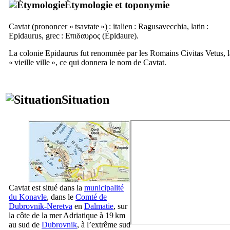
Étymologie et toponymie
Cavtat
(prononcer «
tsavtate
») : italien :
Ragusavecchia
, latin :
Epidaurus
, grec :
Επιδαυρος
(Épidaure).
La colonie
Epidaurus
fut renommée par les Romains
Civitas Vetus
, 
« vieille ville », ce qui donnera le nom de
Cavtat
.
Situation
Cavtat
est situé dans la
municipalité
du
Konavle
, dans le
Comté de
Dubrovnik-Neretva
en
Dalmatie
, sur
la côte de la mer Adriatique à 19 km
au sud de
Dubrovnik
, à l’extrême sud