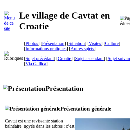
Le village de
Cavtat
en
Croatie
[
Photos
] [
Présentation
] [
Situation
] [
Visites
] [
Culture
]
[
Informations pratiques
] [
Autres sujets
]
[
Sujet précédant
] [
Croatie
] [
Sujet ascendant
] [
Sujet suivan
[
Via Gallica
]
Présentation
Présentation générale
Cavtat
est une ravissante station
balnéaire, noyée dans les arbres ; c’est