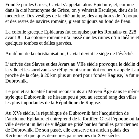
Fondée par les Grecs,
Cavtat
s’appelait alors Epidaure, et, comme
dans la cité homonyme de Grèce, on y vénérait Esculape, dieu de la
médecine. Des vestiges de la cité antique, des amphores de l’époque
et des restes de navires romains, gisent toujours au fond de l’eau.
La colonie grecque
Epidaurus
fut conquise par les Romains en 228
avant JC. La colonie romaine n’a laissé que les ruines d’un théâtre et
quelques tombes et dalles gravées.
Au début de la christianisation,
Cavtat
devint le siège de l’évêché.
L’arrivée des Slaves et des Avars au
VIIe
siècle provoqua le déclin 
la ville et les survivants se réfugièrent sur un îlot rocheux appelé
Lau
proche de la côte, à 20 km plus au nord pour fonder Raguse, la futur
Dubrovnik
.
Le port et sa localité furent reconstruits au Moyen Âge dans le mêm
style que
Dubrovnik
, se hissant peu à peu au second rang des villes
les plus importantes de la République de Raguse.
Au
XVe
siècle, la république de
Dubrovnik
fait l’acquisition de
l’ancienne Epidaure et entreprend de la fortifier. C’est l’époque où la
ville devient un lieu de villégiature prisé par les familles patriciennes
de Dubrovnik. De son passé, elle conserve un ancien palais des
Recteurs et quelques demeures patriciennes du
XVe
siècle.