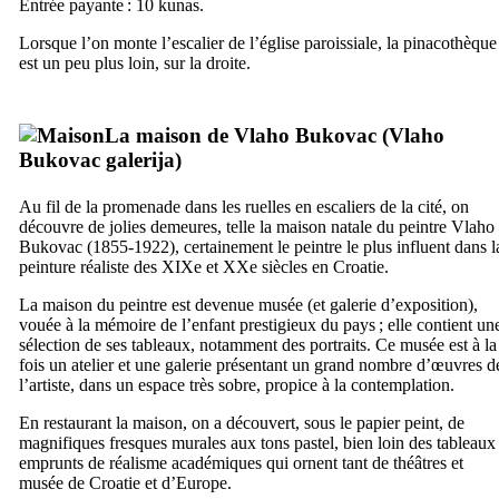
Entrée payante : 10
kunas
.
Lorsque l’on monte l’escalier de l’église paroissiale, la pinacothèque
est un peu plus loin, sur la droite.
La maison de
Vlaho Bukovac
(
Vlaho
Bukovac galerija
)
Au fil de la promenade dans les ruelles en escaliers de la cité, on
découvre de jolies demeures, telle la maison natale du peintre
Vlaho
Bukovac
(1855-1922), certainement le peintre le plus influent dans l
peinture réaliste des
XIXe
et
XXe
siècles en Croatie.
La maison du peintre est devenue musée (et galerie d’exposition),
vouée à la mémoire de l’enfant prestigieux du pays ; elle contient un
sélection de ses tableaux, notamment des portraits. Ce musée est à la
fois un atelier et une galerie présentant un grand nombre d’œuvres d
l’artiste, dans un espace très sobre, propice à la contemplation.
En restaurant la maison, on a découvert, sous le papier peint, de
magnifiques fresques murales aux tons pastel, bien loin des tableaux
emprunts de réalisme académiques qui ornent tant de théâtres et
musée de Croatie et d’Europe.