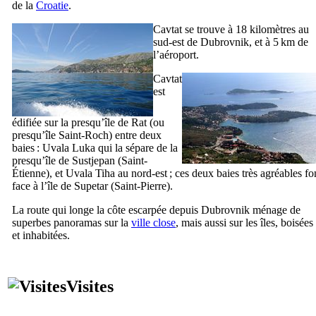
de la
Croatie
.
Cavtat
se trouve à 18 kilomètres au
sud-est de
Dubrovnik
, et à 5 km de
l’aéroport.
Cavtat
est
édifiée sur la presqu’île de Rat (ou
presqu’île Saint-Roch) entre deux
baies :
Uvala Luka
qui la sépare de la
presqu’île de
Sustjepan
(Saint-
Étienne), et
Uvala Tiha
au nord-est ; ces deux baies très agréables fo
face à l’île de
Supetar
(Saint-Pierre).
La route qui longe la côte escarpée depuis
Dubrovnik
ménage de
superbes panoramas sur la
ville close
, mais aussi sur les îles, boisées
et inhabitées.
Visites