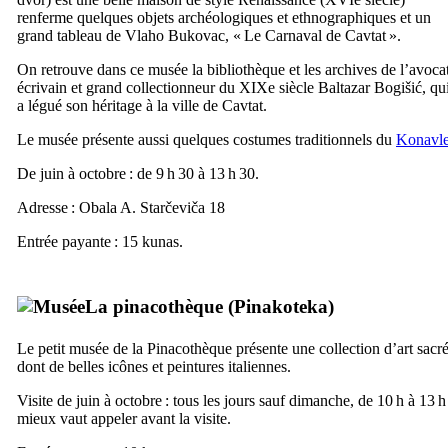
renferme quelques objets archéologiques et ethnographiques et un
grand tableau de
Vlaho Bukovac
, «
Le Carnaval de
Cavtat
».
On retrouve dans ce musée la bibliothèque et les archives de l’avocat
écrivain et grand collectionneur du
XIXe
siècle
Baltazar Bogišić
, qu
a légué son héritage à la ville de
Cavtat
.
Le musée présente aussi quelques costumes traditionnels du
Konavl
De juin à octobre : de 9 h 30 à 13 h 30.
Adresse :
Obala A. Starčeviča 18
Entrée payante : 15
kunas
.
La pinacothèque (
Pinakoteka
)
Le petit musée de la Pinacothèque présente une collection d’art sacré
dont de belles icônes et peintures italiennes.
Visite de juin à octobre : tous les jours sauf dimanche, de 10 h à 13 h
mieux vaut appeler avant la visite.