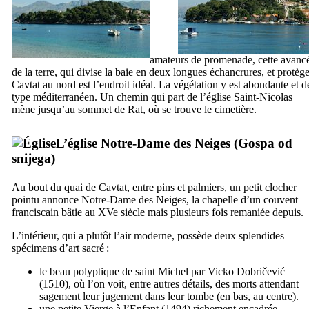
amateurs de promenade, cette avanc
de la terre, qui divise la baie en deux longues échancrures, et protèg
Cavtat
au nord est l’endroit idéal. La végétation y est abondante et d
type méditerranéen. Un chemin qui part de l’église Saint-Nicolas
mène jusqu’au sommet de
Rat
, où se trouve le cimetière.
L’église Notre-Dame des Neiges (
Gospa od
snijega
)
Au bout du quai de
Cavtat
, entre pins et palmiers, un petit clocher
pointu annonce Notre-Dame des Neiges, la chapelle d’un couvent
franciscain bâtie au
XVe
siècle mais plusieurs fois remaniée depuis.
L’intérieur, qui a plutôt l’air moderne, possède deux splendides
spécimens d’art sacré :
le beau polyptique de saint Michel par
Vicko Dobričević
(1510), où l’on voit, entre autres détails, des morts attendant
sagement leur jugement dans leur tombe (en bas, au centre).
une petite Vierge à l’Enfant (1494) richement encadrée.