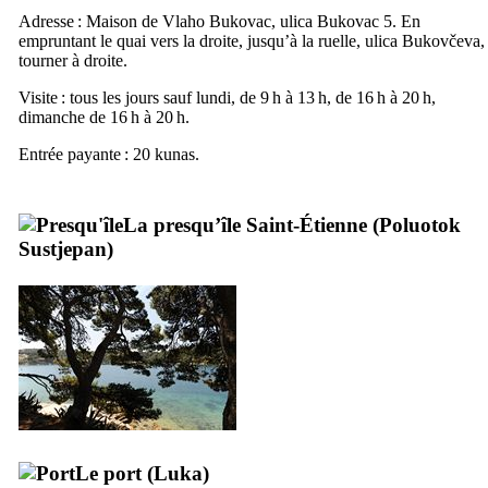
Adresse : Maison de
Vlaho Bukovac
,
ulica Bukovac 5
. En
empruntant le quai vers la droite, jusqu’à la ruelle,
ulica Bukovčeva
,
tourner à droite.
Visite : tous les jours sauf lundi, de 9 h à 13 h, de 16 h à 20 h,
dimanche de 16 h à 20 h.
Entrée payante : 20
kunas
.
La presqu’île Saint-Étienne (
Poluotok
Sustjepan
)
Le port (
Luka
)