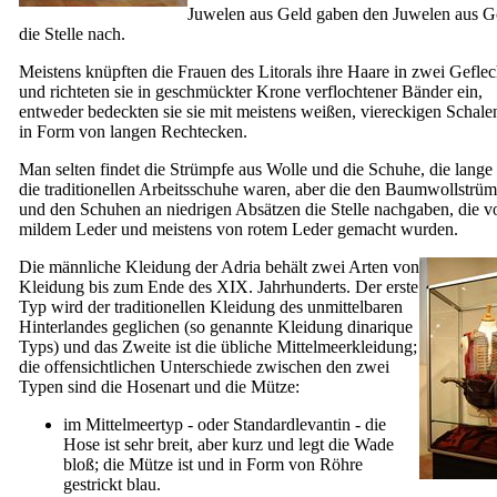
Juwelen aus Geld gaben den Juwelen aus G
die Stelle nach.
Meistens knüpften die Frauen des Litorals ihre Haare in zwei Geflec
und richteten sie in geschmückter Krone verflochtener Bänder ein,
entweder bedeckten sie sie mit meistens weißen, viereckigen Schale
in Form von langen Rechtecken.
Man selten findet die Strümpfe aus Wolle und die Schuhe, die lange 
die traditionellen Arbeitsschuhe waren, aber die den Baumwollstrü
und den Schuhen an niedrigen Absätzen die Stelle nachgaben, die v
mildem Leder und meistens von rotem Leder gemacht wurden.
Die männliche Kleidung der Adria behält zwei Arten von
Kleidung bis zum Ende des
XIX.
Jahrhunderts. Der erste
Typ wird der traditionellen Kleidung des unmittelbaren
Hinterlandes geglichen (so genannte Kleidung dinarique
Typs) und das Zweite ist die übliche Mittelmeerkleidung;
die offensichtlichen Unterschiede zwischen den zwei
Typen sind die Hosenart und die Mütze:
im Mittelmeertyp - oder Standardlevantin - die
Hose ist sehr breit, aber kurz und legt die Wade
bloß; die Mütze ist und in Form von Röhre
gestrickt blau.