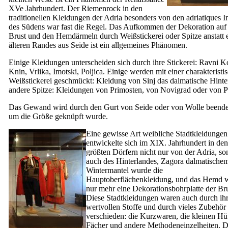
XVe
Jahrhundert. Der Riemenrock in den
traditionellen Kleidungen der Adria besonders von den adriatiques I
des Südens war fast die Regel. Das Aufkommen der Dekoration auf
Brust und den Hemdärmeln durch Weißstickerei oder Spitze anstatt 
älteren Randes aus Seide ist ein allgemeines Phänomen.
Einige Kleidungen unterscheiden sich durch ihre Stickerei: Ravni Ko
Knin, Vrlika, Imotski, Poljica. Einige werden mit einer charakteristi
Weißstickerei geschmückt: Kleidung von Sinj das dalmatische Hinte
andere Spitze: Kleidungen von Primosten, von Novigrad oder von P
Das Gewand wird durch den Gurt von Seide oder von Wolle beendet
um die Größe geknüpft wurde.
Eine gewisse Art weibliche Stadtkleidungen
entwickelte sich im
XIX.
Jahrhundert in den
größten Dörfern nicht nur von der Adria, so
auch des Hinterlandes, Zagora dalmatische
Wintermantel wurde die
Hauptoberflächenkleidung, und das Hemd 
nur mehr eine Dekorationsbohrplatte der Bru
Diese Stadtkleidungen waren auch durch ihr
wertvollen Stoffe und durch vieles Zubehör
verschieden: die Kurzwaren, die kleinen Hüt
Fächer und andere Methodeneinzelheiten. D