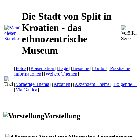
Die Stadt von Split in
Kroatien - das
ethnozentrische
Museum
[
Fotos
] [
Präsentation
] [
Lage
] [
Besuche
] [
Kultur
] [
Praktische
Informationen
] [
Weitere Themen
]
[
Vorherige Thema
] [
Kroatien
] [
Aszendent Thema
] [
Folgende 
[
Via Gallica
]
Vorstellung