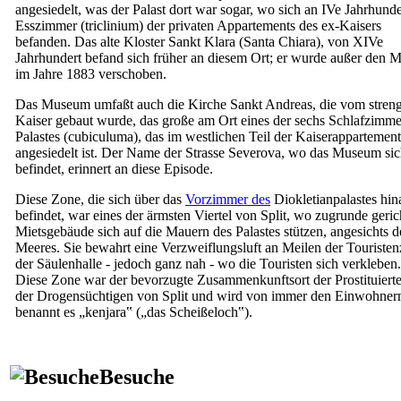
angesiedelt, was der Palast dort war sogar, wo sich an
IVe
Jahrhunde
Esszimmer (
triclinium
) der privaten Appartements des ex-Kaisers
befanden. Das alte Kloster Sankt Klara (
Santa Chiara
), von
XIVe
Jahrhundert befand sich früher an diesem Ort; er wurde außer den 
im Jahre 1883 verschoben.
Das Museum umfaßt auch die Kirche Sankt Andreas, die vom stren
Kaiser gebaut wurde, das große am Ort eines der sechs Schlafzimme
Palastes (
cubiculuma
), das im westlichen Teil der Kaiserappartement
angesiedelt ist. Der Name der Strasse Severova, wo das Museum si
befindet, erinnert an diese Episode.
Diese Zone, die sich über das
Vorzimmer des
Diokletianpalastes hin
befindet, war eines der ärmsten Viertel von Split, wo zugrunde geric
Mietsgebäude sich auf die Mauern des Palastes stützen, angesichts d
Meeres. Sie bewahrt eine Verzweiflungsluft an Meilen der Touriste
der Säulenhalle - jedoch ganz nah - wo die Touristen sich verkleben.
Diese Zone war der bevorzugte Zusammenkunftsort der Prostituiert
der Drogensüchtigen von Split und wird von immer den Einwohner
benannt es „
kenjara
‟ („das Scheißeloch‟).
Besuche