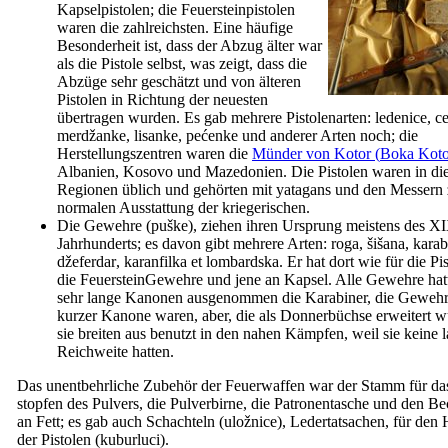
Kapselpistolen; die Feuersteinpistolen
waren die zahlreichsten. Eine häufige
Besonderheit ist, dass der Abzug älter war
als die Pistole selbst, was zeigt, dass die
Abzüge sehr geschätzt und von älteren
Pistolen in Richtung der neuesten
übertragen wurden. Es gab mehrere Pistolenarten:
ledenice
,
ce
merdžanke
,
lisanke
,
pećenke
und anderer Arten noch; die
Herstellungszentren waren die
Münder von Kotor (
Boka Koto
Albanien, Kosovo und Mazedonien. Die Pistolen waren in di
Regionen üblich und gehörten mit yatagans und den Messern 
normalen Ausstattung der kriegerischen.
Die Gewehre (
puške
), ziehen ihren Ursprung meistens des
XI
Jahrhunderts; es davon gibt mehrere Arten:
roga
,
šišana
,
karab
džeferdar
,
karanfilka
et
lombardska
. Er hat dort wie für die Pi
die FeuersteinGewehre und jene an Kapsel. Alle Gewehre hat
sehr lange Kanonen ausgenommen die Karabiner, die Gewehr
kurzer Kanone waren, aber, die als Donnerbüchse erweitert w
sie breiten aus benutzt in den nahen Kämpfen, weil sie keine 
Reichweite hatten.
Das unentbehrliche Zubehör der Feuerwaffen war der Stamm für da
stopfen des Pulvers, die Pulverbirne, die Patronentasche und den Be
an Fett; es gab auch Schachteln (
uložnice
), Ledertatsachen, für den
der Pistolen (
kuburluci
).