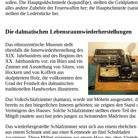
sollen. Die Hauptgoldschmiede (
kujundžije
), stellten die Geldplatte
alles andere Zubehör der Feuerwaffen her; die Hauptschmiede (
sara
stellten die Lederstücke her.
Die dalmatischen Lebensraumwiederherstellungen
Das ethnozentrische Museum stellt
ebenfalls die Innerwiederherstellung des
XIX.
Jahrhunderts und des Beginns des
XX.
Jahrhunderts vor: ein Büro und ein
Zimmer mit Ausstellung von Sitzen, von
Hockern und von Koffern aus
skulptiertem Holz, die vollkommen den
Grad der Feinheit des dalmatischen
traditionellen Handwerkes illustrieren.
Das VolksSchlafzimmer (
kamara
), wurde mit Möbeln ausgestattet, d
bereits zu den bürgerlichen Inneren gehörten; sie zeigten den Stand 
Vermögens des Hauses. Solche Schlafzimmer stellten einen Teil der
Mitgift (
stattete aus
) fast jedes jungen zu heiratenden Mädchens dar.
Das wiederhergestellte Schlafzimmer setzt sich aus einem ehelichen 
aus einem Schrank und aus einer Kommode an fünf Schubladen
zusammen. Diese Möbel stammen aus einem Haus des alten Viertel