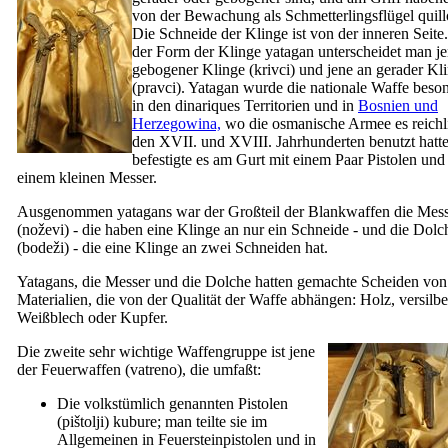
von der Bewachung als Schmetterlingsflügel quill
Die Schneide der Klinge ist von der inneren Seite
der Form der Klinge yatagan unterscheidet man j
gebogener Klinge (
krivci
) und jene an gerader Kl
(
pravci
). Yatagan wurde die nationale Waffe beso
in den dinariques Territorien und in
Bosnien und
Herzegowina,
wo die osmanische Armee es reichl
den
XVII.
und
XVIII.
Jahrhunderten benutzt hatt
befestigte es am Gurt mit einem Paar Pistolen und
einem kleinen Messer.
Ausgenommen yatagans war der Großteil der Blankwaffen die Mes
(
noževi
) - die haben eine Klinge an nur ein Schneide - und die Dolc
(
bodeži
) - die eine Klinge an zwei Schneiden hat.
Yatagans, die Messer und die Dolche hatten gemachte Scheiden von
Materialien, die von der Qualität der Waffe abhängen: Holz, versilbe
Weißblech oder Kupfer.
Die zweite sehr wichtige Waffengruppe ist jene
der Feuerwaffen (
vatreno
), die umfaßt:
Die volkstümlich genannten Pistolen
(
pištolji
)
kubure
; man teilte sie im
Allgemeinen in Feuersteinpistolen und in