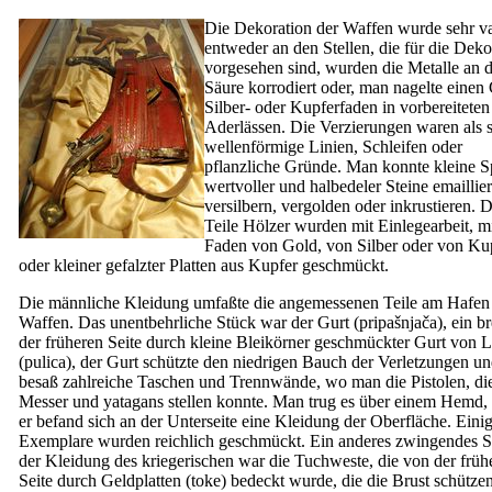
Die Dekoration der Waffen wurde sehr var
entweder an den Stellen, die für die Deko
vorgesehen sind, wurden die Metalle an d
Säure korrodiert oder, man nagelte einen 
Silber- oder Kupferfaden in vorbereiteten
Aderlässen. Die Verzierungen waren als s
wellenförmige Linien, Schleifen oder
pflanzliche Gründe. Man konnte kleine Sp
wertvoller und halbedeler Steine emaillie
versilbern, vergolden oder inkrustieren. D
Teile Hölzer wurden mit Einlegearbeit, m
Faden von Gold, von Silber oder von Ku
oder kleiner gefalzter Platten aus Kupfer geschmückt.
Die männliche Kleidung umfaßte die angemessenen Teile am Hafen
Waffen. Das unentbehrliche Stück war der Gurt (
pripašnjača
), ein br
der früheren Seite durch kleine Bleikörner geschmückter Gurt von 
(
pulica
), der Gurt schützte den niedrigen Bauch der Verletzungen u
besaß zahlreiche Taschen und Trennwände, wo man die Pistolen, di
Messer und yatagans stellen konnte. Man trug es über einem Hemd,
er befand sich an der Unterseite eine Kleidung der Oberfläche. Eini
Exemplare wurden reichlich geschmückt. Ein anderes zwingendes S
der Kleidung des kriegerischen war die Tuchweste, die von der früh
Seite durch Geldplatten (
toke
) bedeckt wurde, die die Brust schütze