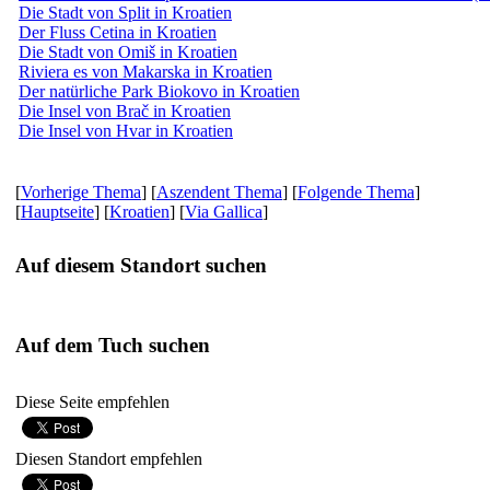
Die Stadt von Split in Kroatien
Der Fluss Cetina in Kroatien
Die Stadt von Omiš in Kroatien
Riviera es von Makarska in Kroatien
Der natürliche Park Biokovo in Kroatien
Die Insel von Brač in Kroatien
Die Insel von Hvar in Kroatien
[
Vorherige Thema
] [
Aszendent Thema
] [
Folgende Thema
]
[
Hauptseite
] [
Kroatien
] [
Via Gallica
]
Auf diesem Standort suchen
Auf dem Tuch suchen
Diese Seite empfehlen
Diesen Standort empfehlen