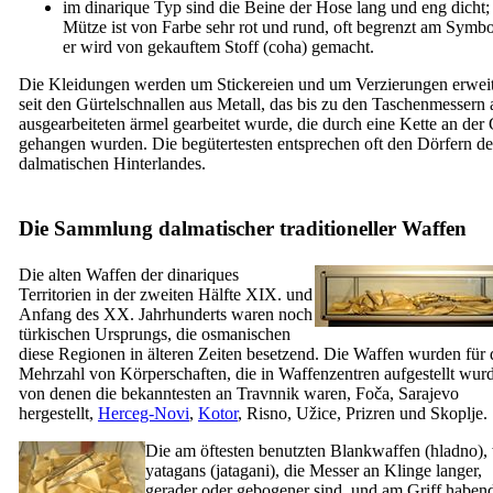
im dinarique Typ sind die Beine der Hose lang und eng dicht;
Mütze ist von Farbe sehr rot und rund, oft begrenzt am Symbol
er wird von gekauftem Stoff (
coha
) gemacht.
Die Kleidungen werden um Stickereien und um Verzierungen erweit
seit den Gürtelschnallen aus Metall, das bis zu den Taschenmessern
ausgearbeiteten ärmel gearbeitet wurde, die durch eine Kette an der
gehangen wurden. Die begütertesten entsprechen oft den Dörfern de
dalmatischen Hinterlandes.
Die Sammlung dalmatischer traditioneller Waffen
Die alten Waffen der dinariques
Territorien in der zweiten Hälfte
XIX.
und
Anfang des
XX.
Jahrhunderts waren noch
türkischen Ursprungs, die osmanischen
diese Regionen in älteren Zeiten besetzend. Die Waffen wurden für 
Mehrzahl von Körperschaften, die in Waffenzentren aufgestellt wur
von denen die bekanntesten an Travnnik waren, Foča, Sarajevo
hergestellt,
Herceg-Novi
,
Kotor
, Risno, Užice, Prizren und Skoplje.
Die am öftesten benutzten Blankwaffen (
hladno
),
yatagans (
jatagani
), die Messer an Klinge langer,
gerader oder gebogener sind, und am Griff habend