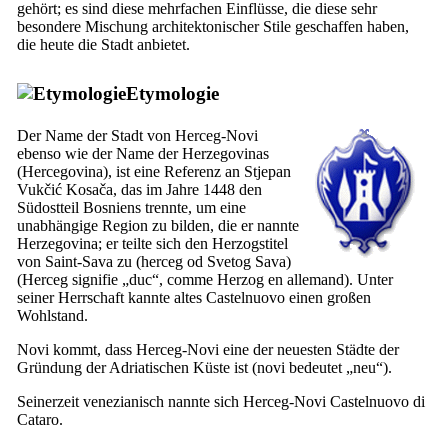
gehört; es sind diese mehrfachen Einflüsse, die diese sehr
besondere Mischung architektonischer Stile geschaffen haben,
die heute die Stadt anbietet.
Etymologie
Der Name der Stadt von Herceg-Novi
ebenso wie der Name der Herzegovinas
(
Hercegovina
), ist eine Referenz an Stjepan
Vukčić Kosača, das im Jahre 1448 den
Südostteil Bosniens trennte, um eine
unabhängige Region zu bilden, die er nannte
Herzegovina; er teilte sich den Herzogstitel
von Saint-Sava zu (
herceg od Svetog Sava
)
(
Herceg
signifie „duc“, comme
Herzog
en allemand). Unter
seiner Herrschaft kannte altes
Castelnuovo einen
großen
Wohlstand.
Novi kommt, dass Herceg-Novi eine der neuesten Städte der
Gründung der Adriatischen Küste ist (
novi
bedeutet „neu“).
Seinerzeit venezianisch nannte sich Herceg-Novi
Castelnuovo di
Cataro
.