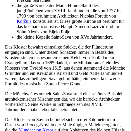
Fresken betrachtet.
die große Kirche der Maria Himmelfahrt des
jungfräulichen vom
XVIII.
Jahrhundert, die von 1777 bis
1799 von berühmtem Architekten Nicolas Foretić von
Korčula
konstruiert ist. Diese große Kirche ist berühmt für
das kostbare iconostase Haupt- Siméon Lazović und ihr
Sohn Alexis von Bijelo Polje.
die kleine Kapelle Saint-Sava von
XVe
Jahrhundert.
Das Kloster bewahrt einmalige Stücke, die der Plünderung
entgangen sind. Unter diesen Schätzen immer in Besitz des
Klosters stellen insbesondere einen Kelch von 1650 dar ein
Evangelium, das von 1685 datiert, eine Miniatur aus Geld des
Klosters von Tvrdoš von 1615, aus denen stammend die Mönche
Gründer und ein Kreuz aus Kristall und Geld
XIIIe
Jahrhundert
waren, das zu heiligem Sava gehört hätte, ein bemerkenswertes
Porträt des russischen Zaren Pierre Grand.
Die Mönchs- Gesamtheit Saint-Sava stellt eins schönes Beispiel
architektonischer Mischungen dar, wo die barocke Architektur
vorherrscht. Seine Werke in Schmiedeisen des
XVII.
Jahrhunderts haben ebenfalls betrachtet.
Das Kloster von Savina befindet sich an drei Kilometern im
Osten von Herceg-Novi in der Mitte üppiger Mittelmeergärten,
die die
Münder von Kotor
auf den Abhängen des kleinen Hügels