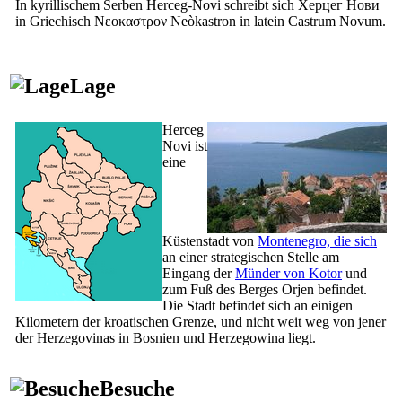
In kyrillischem Serben Herceg-Novi schreibt sich
Херцег Нови
in Griechisch
Νεοκαστρον
Neòkastron
in latein
Castrum Novum
.
Lage
Herceg
Novi ist
eine
Küstenstadt von
Montenegro, die sich
an einer strategischen Stelle am
Eingang der
Münder von Kotor
und
zum Fuß des Berges Orjen befindet.
Die Stadt befindet sich an einigen
Kilometern der kroatischen Grenze, und nicht weit weg von jener
der Herzegovinas in Bosnien und Herzegowina liegt.
Besuche