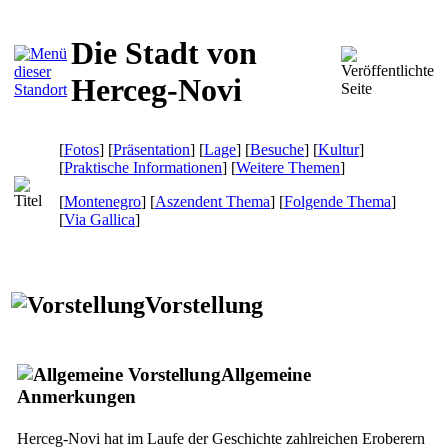
Die Stadt von
Herceg-Novi
[
Fotos
] [
Präsentation
] [
Lage
] [
Besuche
] [
Kultur
]
[
Praktische Informationen
] [
Weitere Themen
]
[
Montenegro
] [
Aszendent Thema
] [
Folgende Thema
]
[
Via Gallica
]
Vorstellung
Allgemeine
Anmerkungen
Herceg-Novi hat im Laufe der Geschichte zahlreichen Eroberern