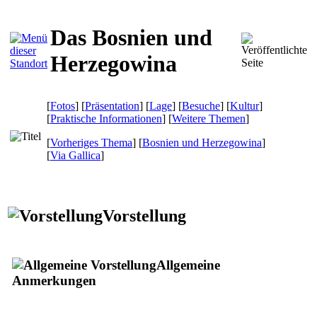
Das Bosnien und
Herzegowina
[
Fotos
] [
Präsentation
] [
Lage
] [
Besuche
] [
Kultur
]
[
Praktische Informationen
] [
Weitere Themen
]
[
Vorheriges Thema
] [
Bosnien und Herzegowina
]
[
Via Gallica
]
Vorstellung
Allgemeine
Anmerkungen