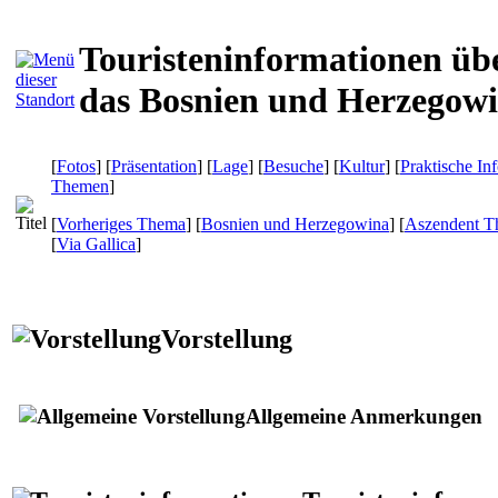
Touristeninformationen üb
das Bosnien und Herzegow
[
Fotos
] [
Präsentation
] [
Lage
] [
Besuche
] [
Kultur
] [
Praktische In
Themen
]
[
Vorheriges Thema
] [
Bosnien und Herzegowina
] [
Aszendent 
[
Via Gallica
]
Vorstellung
Allgemeine Anmerkungen