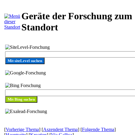
Geräte der Forschung zum
Standort
Mit siteLevel suchen
[
Vorherige Thema
] [
Aszendent Thema
] [
Folgende Thema
]
[
Hauptseite
] [
Kroatien
] [
Via Gallica
]