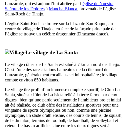
Lanzarote
, qui est aujourd’hui abritée par l’
église de
Nuestra
Señora de los Dolores
à
Mancha Blanca
, provenait de l’église
Saint-Roch de
Tinajo
.
L’église Saint-Roch se trouve sur la
Plaza de San Roque
, au
centre du village de
Tinajo
; en face de la façade principale de
l’église se trouve un célèbre dragonnier (
Dracaena draco
).
Le village de
La Santa
Le village côtier de
La Santa
est situé à 7 km au nord de
Tinajo
.
C’est l’une des rares stations balnéaires de la côte nord de
Lanzarote
, généralement rocailleuse et inhospitalière ; le village
compte environ 850 habitants.
Le village tire profit d’un immense complexe sportif, le Club
La
Santa
, situé sur l’îlot de
La Isleta
relié à la terre ferme par deux
digues ; bien qu’une partie seulement de l’ambitieux projet initial
ait été réalisée, ce club offre des installations sportives pour une
vingtaine de sports olympiques ou non, comme une piscine
olympique, un stade d’athlétisme, des courts de tennis, de squash,
de badminton, terrains de football, de handball, de volleyball et
cetera. Le bassin artificiel situé entre les deux digues sert à