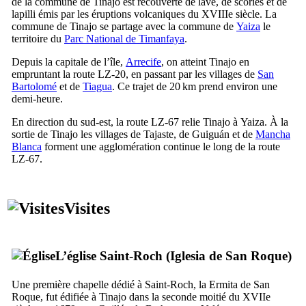
de la commune de
Tinajo
est recouverte de lave, de scories et de
lapilli émis par les éruptions volcaniques du
XVIIIe
siècle. La
commune de
Tinajo
se partage avec la commune de
Yaiza
le
territoire du
Parc National de
Timanfaya
.
Depuis la capitale de l’île,
Arrecife
, on atteint
Tinajo
en
empruntant la route LZ-20, en passant par les villages de
San
Bartolomé
et de
Tiagua
. Ce trajet de 20 km prend environ une
demi-heure.
En direction du sud-est, la route LZ-67 relie
Tinajo
à
Yaiza
. À la
sortie de
Tinajo
les villages de
Tajaste
, de
Guiguán
et de
Mancha
Blanca
forment une agglomération continue le long de la route
LZ-67.
Visites
L’église Saint-Roch (
Iglesia de San Roque
)
Une première chapelle dédié à Saint-Roch, la
Ermita de San
Roque
, fut édifiée à
Tinajo
dans la seconde moitié du
XVIIe