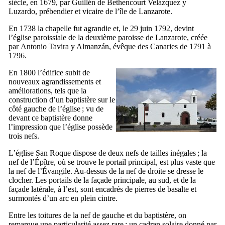
siècle, en 1679, par
Guillén de Bethencourt Velázquez y
Luzardo
, prébendier et vicaire de l’île de
Lanzarote
.
En 1738 la chapelle fut agrandie et, le 29 juin 1792, devint
l’église paroissiale de la deuxième paroisse de
Lanzarote
, créée
par
Antonio Tavira y Almanzán
, évêque des Canaries de 1791 à
1796.
En 1800 l’édifice subit de
nouveaux agrandissements et
améliorations, tels que la
construction d’un baptistère sur le
côté gauche de l’église ; vu de
devant ce baptistère donne
l’impression que l’église possède
trois nefs.
L’église
San Roque
dispose de deux nefs de tailles inégales ; la
nef de l’Épître, où se trouve le portail principal, est plus vaste que
la nef de l’Évangile. Au-dessus de la nef de droite se dresse le
clocher. Les portails de la façade principale, au sud, et de la
façade latérale, à l’est, sont encadrés de pierres de basalte et
surmontés d’un arc en plein cintre.
Entre les toitures de la nef de gauche et du baptistère, on
remarque une particularité assez rare : un cadran solaire donné par