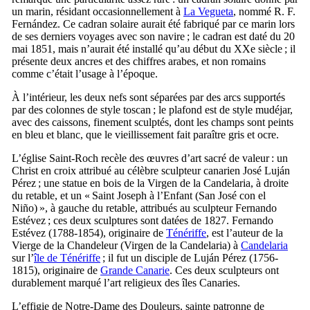
un marin, résidant occasionnellement à
La Vegueta
, nommé
R. F.
Fernández
. Ce cadran solaire aurait été fabriqué par ce marin lors
de ses derniers voyages avec son navire ; le cadran est daté du 20
mai 1851, mais n’aurait été installé qu’au début du
XXe
siècle ; il
présente deux ancres et des chiffres arabes, et non romains
comme c’était l’usage à l’époque.
À l’intérieur, les deux nefs sont séparées par des arcs supportés
par des colonnes de style toscan ; le plafond est de style mudéjar,
avec des caissons, finement sculptés, dont les champs sont peints
en bleu et blanc, que le vieillissement fait paraître gris et ocre.
L’église Saint-Roch recèle des œuvres d’art sacré de valeur : un
Christ en croix attribué au célèbre sculpteur canarien
José Luján
Pérez
; une statue en bois de la
Virgen de la Candelaria
, à droite
du retable, et un « Saint Joseph à l’Enfant (
San José con el
Niño
) », à gauche du retable, attribués au sculpteur
Fernando
Estévez
; ces deux sculptures sont datées de 1827.
Fernando
Estévez
(1788-1854), originaire de
Ténériffe
, est l’auteur de la
Vierge de la Chandeleur (
Virgen de la Candelaria
) à
Candelaria
sur l’
île de Ténériffe
; il fut un disciple de
Luján Pérez
(1756-
1815), originaire de
Grande Canarie
. Ces deux sculpteurs ont
durablement marqué l’art religieux des îles Canaries.
L’effigie de Notre-Dame des Douleurs, sainte patronne de