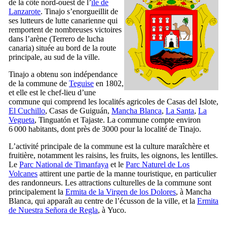
de la côte nord-ouest de l’
île de
Lanzarote
.
Tinajo
s’enorgueillit de
ses lutteurs de lutte canarienne qui
remportent de nombreuses victoires
dans l’arène (
Terrero de lucha
canaria
) située au bord de la route
principale, au sud de la ville.
Tinajo
a obtenu son indépendance
de la commune de
Teguise
en 1802,
et elle est le chef-lieu d’une
commune qui comprend les localités agricoles de
Casas del Islote
,
El Cuchillo
,
Casas de Guiguán
,
Mancha Blanca
,
La Santa
,
La
Vegueta
,
Tinguatón
et
Tajaste
. La commune compte environ
6 000 habitants, dont près de 3000 pour la localité de
Tinajo
.
L’activité principale de la commune est la culture maraîchère et
fruitière, notamment les raisins, les fruits, les oignons, les lentilles.
Le
Parc National de
Timanfaya
et le
Parc Naturel de
Los
Volcanes
attirent une partie de la manne touristique, en particulier
des randonneurs. Les attractions culturelles de la commune sont
principalement la
Ermita de la Virgen de los Dolores
, à
Mancha
Blanca
, qui apparaît au centre de l’écusson de la ville, et la
Ermita
de Nuestra Señora de Regla
, à
Yuco
.