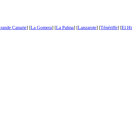
rande Canarie
] [
La Gomera
] [
La Palma
] [
Lanzarote
] [
Ténériffe
] [
El Hi