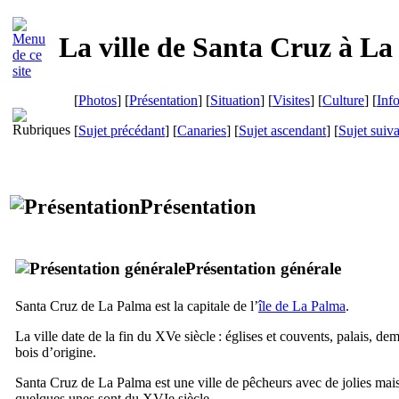
La ville de
Santa Cruz
à
La
[
Photos
] [
Présentation
] [
Situation
] [
Visites
] [
Culture
] [
Inf
[
Sujet précédant
] [
Canaries
] [
Sujet ascendant
] [
Sujet suiv
Présentation
Présentation générale
Santa Cruz de La Palma
est la capitale de l’
île de
La Palma
.
La ville date de la fin du
XVe
siècle : églises et couvents, palais, d
bois d’origine.
Santa Cruz de La Palma
est une ville de pêcheurs avec de jolies mais
quelques unes sont du
XVIe
siècle
.