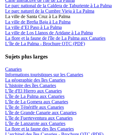
Carte interactive de l'île de La Palma
Le parc national de la Caldera de Taburiente à La Palma
Le parc naturel de la Cumbre Vieja à La Palma
La ville de Santa Cruz à La Palma
La ville de Breña Baja à La Palma
La ville d’El Paso à La Palma
La ville de Los Llanos de Aridane à La Palma
La flore et la faune de l'île de La Palma aux Canaries
L’île de La Palma - Brochure OTC (PDF)
Sujets plus larges
Canaries
Informations touristiques sur les Canaries
La géographie des îles Canaries
L’histoire des îles Canaries
L'île d'El Hierro aux Canaries
L'île de La Palma aux Canaries
L'île de La Gomera aux Canaries
L'île de Ténériffe aux Canaries
L'île de Grande Canarie aux Canaries
L'île de Fuerteventura aux Canaries
L'île de Lanzarote aux Canaries
La flore et la faune des îles Canaries
L’archipel des îles Canaries - Brochure OTC (PDF)