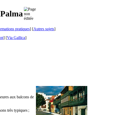
 Palma
ormations pratiques
] [
Autres sujets
]
ant
]
[
Via Gallica
]
emeures aux balcons de
ons très typiques ;