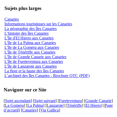
Sujets plus larges
Canaries
Informations touristiques sur les Canaries
La géographie des îles Canaries
L’histoire des îles Canaries
L'île d'El Hierro aux Canaries
L'île de La Palma aux Canaries
L'île de La Gomera aux Canaries
L'île de Ténériffe aux Canaries
L'île de Grande Canarie aux Canaries
L'île de Fuerteventura aux Canaries
L'île de Lanzarote aux Canaries
La flore et la faune des îles Canaries
L’archipel des îles Canaries - Brochure OTC (PDF)
Naviguer sur ce Site
[
Sujet ascendant
] [
Sujet suivant
] [
Fuerteventura
] [
Grande Canarie
]
[
La Gomera
] [
La Palma
] [
Lanzarote
] [
Ténériffe
] [
El Hierro
] [
Page
d’accueil
] [
Canaries
] [
Via Gallica
]