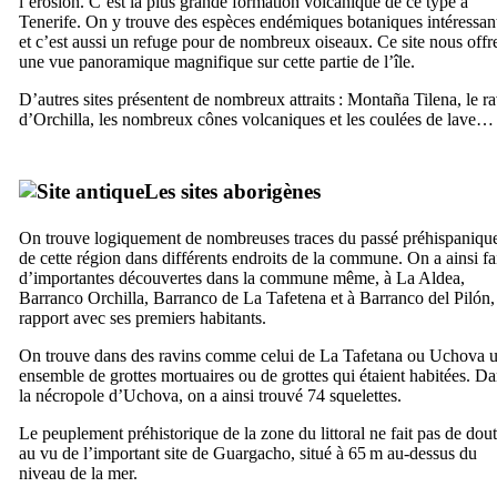
l’érosion. C’est la plus grande formation volcanique de ce type à
Tenerife. On y trouve des espèces endémiques botaniques intéressan
et c’est aussi un refuge pour de nombreux oiseaux. Ce site nous offr
une vue panoramique magnifique sur cette partie de l’île.
D’autres sites présentent de nombreux attraits :
Montaña Tilena
, le r
d’
Orchilla
, les nombreux cônes volcaniques et les coulées de lave…
Les sites aborigènes
On trouve logiquement de nombreuses traces du passé préhispaniqu
de cette région dans différents endroits de la commune. On a ainsi fa
d’importantes découvertes dans la commune même, à
La Aldea
,
Barranco Orchilla
,
Barranco de La Tafetena
et à
Barranco del Pilón
,
rapport avec ses premiers habitants.
On trouve dans des ravins comme celui de
La Tafetana
ou
Uchova
u
ensemble de grottes mortuaires ou de grottes qui étaient habitées. D
la nécropole d’
Uchova
, on a ainsi trouvé 74 squelettes.
Le peuplement préhistorique de la zone du littoral ne fait pas de dou
au vu de l’important site de
Guargacho
, situé à 65 m au-dessus du
niveau de la mer.