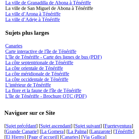
La ville de Granadilla de Abona à Ténériffe
La ville de San Miguel de Abona à Ténériffe
La ville d’Arona à Ténériffe
La ville d’Adeje à Ténériffe
Sujets plus larges
Canaries
Carte interactive de l'île de Ténériffe
L'île de Ténériffe - Carte des lignes de bus (PDF)
La côte septentrionale de Ténériffe
La côte orientale de Ténériffe
La côte méridionale de Ténériffe
La côte occidentale de Ténériffe
L’intérieur de Ténériffe
La flore et la faune de l'île de Ténériffe
L'île de Ténériffe - Brochure OTC (PDF)
Naviguer sur ce Site
[
Sujet précédant
] [
Sujet ascendant
] [
Sujet suivant
] [
Fuerteventura
]
[
Grande Canarie
] [
La Gomera
] [
La Palma
] [
Lanzarote
] [
Ténériffe
]
[
El Hierro
] [
Page d’accueil
] [
Canaries
] [
Via Gallica
]