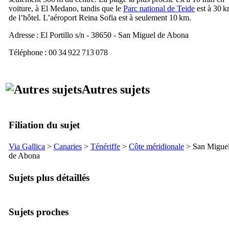
voiture, à
El Medano
, tandis que le
Parc national de
Teide
est à 30 
de l’hôtel. L’aéroport
Reina Sofia
est à seulement 10 km.
Adresse :
El Portillo s/n - 38650 - San Miguel de Abona
Téléphone : 00 34 922 713 078
Autres sujets
Filiation du sujet
Via Gallica
>
Canaries
>
Ténériffe
>
Côte méridionale
>
San Migue
de Abona
Sujets plus détaillés
Sujets proches