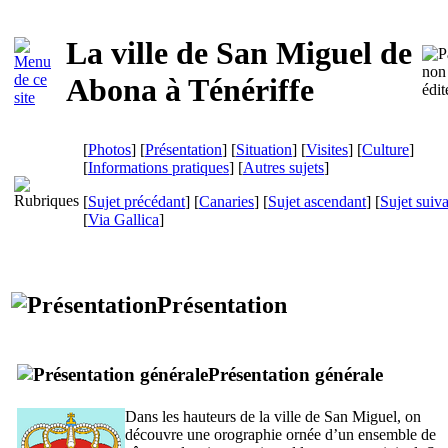
La ville de
San Miguel de
Abona
à Ténériffe
[
Photos
] [
Présentation
] [
Situation
] [
Visites
] [
Culture
]
[
Informations pratiques
] [
Autres sujets
]
[
Sujet précédant
] [
Canaries
] [
Sujet ascendant
] [
Sujet suiv
[
Via Gallica
]
Présentation
Présentation générale
Dans les hauteurs de la ville de
San Miguel
, on
découvre une orographie ornée d’un ensemble de