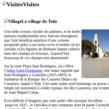
Visites
Le village de
Tetir
Une belle avenue, bordée de palmiers, et de belles
maisons traditionnelles avec balcons témoignent
que
Tetir
bénéficia autrefois d’une certaine
prospérité grâce à ses terres ocres et fertiles où les
céréales et les figuiers de Barbarie étaient cultivés
dans des champs en terrasses. Aujourd’hui
beaucoup de ces champs sont abandonnés.
Sur la vaste
Plaza Juan Rodriguez
, où s’élève
l’
église Saint-Dominique
, une statue rappelle que
Juan Rodriguez y Gonzáles
(1825-1893), le
fondateur de la Banque des Canaries (
Banco de
Canarias
), naquit à
Tetir
. Une autre statue rend hommage au joueur 
timple (un instrument à cordes typique des îles Canaries), une sculpt
de
Juan Miguel Cubas
.
Il est difficile d’imaginer que cette petite ville assoupie fut même –
jusqu’en 1925 – le chef-lieu d’une commune dont fit partie l’actuell