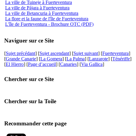
La ville de Tuineje à Fuerteventura
La ville de Pájara à Fuerteventura
La ville de Betancuria à Fuerteventura
La flore et la faune de l'île de Fuerteventura
L'île de Fuerteventura - Brochure OTC (PDF)
Naviguer sur ce Site
[
Sujet précédant
] [
Sujet ascendant
] [
Sujet suivant
] [
Fuerteventura
]
[
Grande Canarie
] [
La Gomera
] [
La Palma
] [
Lanzarote
] [
Ténériffe
]
[
El Hierro
] [
Page d’accueil
] [
Canaries
] [
Via Gallica
]
Chercher sur ce Site
Chercher sur la Toile
Recommander cette page