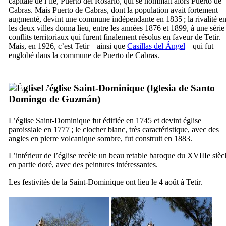
capitale de l’île,
Puerto del Rosario
, qui se nommait alors
Puerto de
Cabras
. Mais
Puerto de Cabras
, dont la population avait fortement
augmenté, devint une commune indépendante en 1835 ; la rivalité en
les deux villes donna lieu, entre les années 1876 et 1899, à une série
conflits territoriaux qui furent finalement résolus en faveur de
Tetir
.
Mais, en 1926, c’est
Tetir
– ainsi que
Casillas del Ángel
– qui fut
englobé dans la commune de
Puerto de Cabras
.
L’église Saint-Dominique (
Iglesia de Santo
Domingo de Guzmán
)
L’église Saint-Dominique fut édifiée en 1745 et devint église
paroissiale en 1777 ; le clocher blanc, très caractéristique, avec des
angles en pierre volcanique sombre, fut construit en 1883.
L’intérieur de l’église recèle un beau retable baroque du
XVIIIe
siècl
en partie doré, avec des peintures intéressantes.
Les festivités de la Saint-Dominique ont lieu le 4 août à
Tetir
.