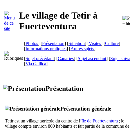
Le village de
Tetir
à
Fuerteventura
[
Photos
] [
Présentation
] [
Situation
] [
Visites
] [
Culture
]
[
Informations pratiques
] [
Autres sujets
]
[
Sujet précédant
] [
Canaries
] [
Sujet ascendant
] [
Sujet suiv
[
Via Gallica
]
Présentation
Présentation générale
Tetir
est un village agricole du centre de l’
île de
Fuerteventura
; le
village compte environ 800 habitants et fait partie de la commune de