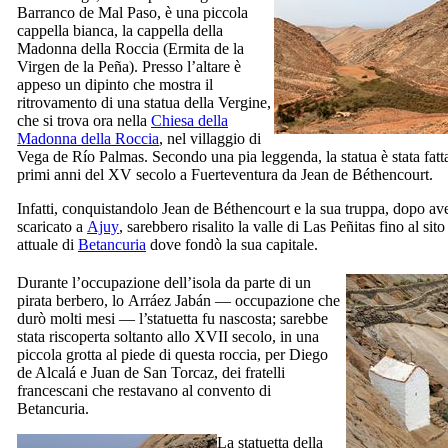
Barranco de Mal Paso
, è una piccola
cappella bianca, la cappella della
Madonna della Roccia (
Ermita de la
Virgen de la Peña
). Presso l’altare è
appeso un dipinto che mostra il
ritrovamento di una statua della Vergine,
che si trova ora nella
Chiesa della
Madonna della Roccia
, nel villaggio di
Vega de Río Palmas
. Secondo una pia leggenda, la statua è stata fatt
primi anni del
XV
secolo a
Fuerteventura
da
Jean de Béthencourt
.
Infatti, conquistandolo
Jean de Béthencourt
e la sua truppa, dopo av
scaricato a
Ajuy
, sarebbero risalito la valle di
Las Peñitas
fino al sito
attuale di
Betancuria
dove fondò la sua capitale.
Durante l’occupazione dell’isola da parte di un
pirata berbero, lo
Arráez Jabán
— occupazione che
durò molti mesi — l’statuetta fu nascosta; sarebbe
stata riscoperta soltanto allo
XVII
secolo, in una
piccola grotta al piede di questa roccia, per
Diego
de Alcalá
e
Juan de San Torcaz
, dei fratelli
francescani che restavano al convento di
Betancuria
.
La statuetta della