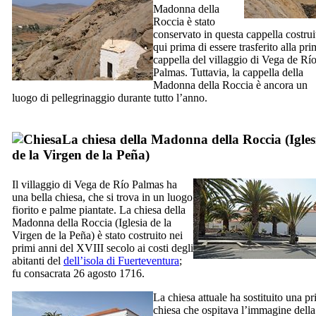
Madonna della
Roccia è stato
conservato in questa cappella costrui
qui prima di essere trasferito alla pr
cappella del villaggio di
Vega de Rí
Palmas
. Tuttavia, la cappella della
Madonna della Roccia è ancora un
luogo di pellegrinaggio durante tutto l’anno.
La chiesa della Madonna della Roccia (
Igles
de la Virgen de la Peña
)
Il villaggio di
Vega de Río Palmas
ha
una bella chiesa, che si trova in un luogo
fiorito e palme piantate. La chiesa della
Madonna della Roccia (
Iglesia de la
Virgen de la Peña
) è stato costruito nei
primi anni del
XVIII
secolo ai costi degli
abitanti del
dell’isola di
Fuerteventura
;
fu consacrata 26 agosto 1716.
La chiesa attuale ha sostituito una p
chiesa che ospitava l’immagine della