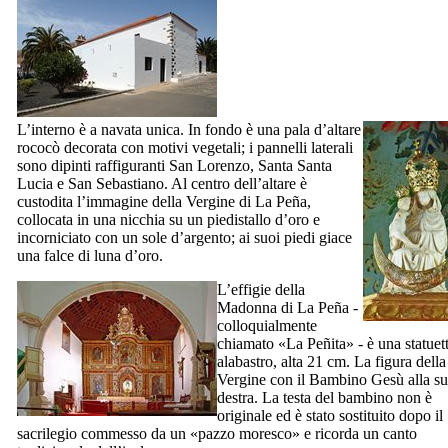
L’interno è a navata unica. In fondo è una pala d’altare
rococò decorata con motivi vegetali; i pannelli laterali
sono dipinti raffiguranti San Lorenzo, Santa Santa
Lucia e San Sebastiano. Al centro dell’altare è
custodita l’immagine della Vergine di
La Peña
,
collocata in una nicchia su un piedistallo d’oro e
incorniciato con un sole d’argento; ai suoi piedi giace
una falce di luna d’oro.
L’effigie della
Madonna di
La Peña
-
colloquialmente
chiamato «
La Peñita
» - è una statuet
alabastro, alta 21 cm. La figura della
Vergine con il Bambino Gesù alla s
destra. La testa del bambino non è
originale ed è stato sostituito dopo il
sacrilegio commesso da un «pazzo moresco» e ricorda un canto