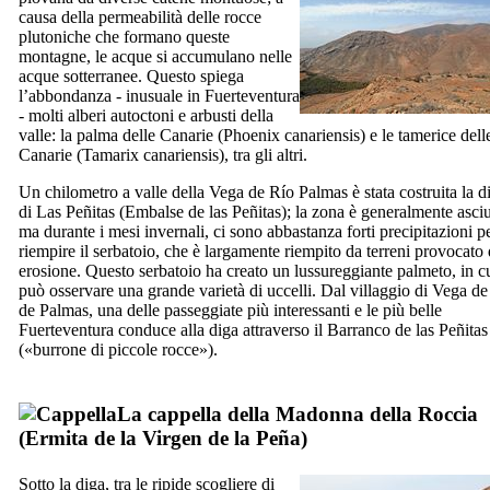
causa della permeabilità delle rocce
plutoniche che formano queste
montagne, le acque si accumulano nelle
acque sotterranee. Questo spiega
l’abbondanza - inusuale in
Fuerteventura
- molti alberi autoctoni e arbusti della
valle: la palma delle Canarie (
Phoenix canariensis
) e le tamerice dell
Canarie (
Tamarix canariensis
), tra gli altri.
Un chilometro a valle della
Vega de Río Palmas
è stata costruita la d
di
Las Peñitas
(
Embalse de las Peñitas
); la zona è generalmente asciu
ma durante i mesi invernali, ci sono abbastanza forti precipitazioni p
riempire il serbatoio, che è largamente riempito da terreni provocato
erosione. Questo serbatoio ha creato un lussureggiante palmeto, in cu
può osservare una grande varietà di uccelli. Dal villaggio di
Vega de
de Palmas
, una delle passeggiate più interessanti e le più belle
Fuerteventura
conduce alla diga attraverso il
Barranco de las Peñitas
(«burrone di piccole rocce»).
La cappella della Madonna della Roccia
(
Ermita de la Virgen de la Peña
)
Sotto la diga, tra le ripide scogliere di