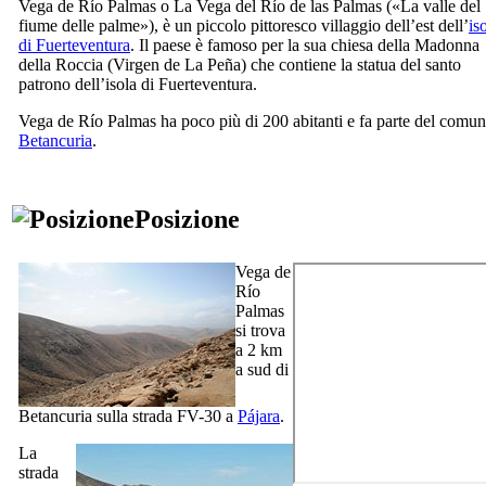
Vega de Río Palmas
o
La Vega del Río de las Palmas
(«La valle del
fiume delle palme»), è un piccolo pittoresco villaggio dell’est dell’
is
di
Fuerteventura
. Il paese è famoso per la sua chiesa della Madonna
della Roccia (
Virgen de La Peña
) che contiene la statua del santo
patrono dell’isola di
Fuerteventura
.
Vega de Río Palmas
ha poco più di 200 abitanti e fa parte del comun
Betancuria
.
Posizione
Vega de
Río
Palmas
si trova
a 2 km
a sud di
Betancuria
sulla strada FV-30 a
Pájara
.
La
strada