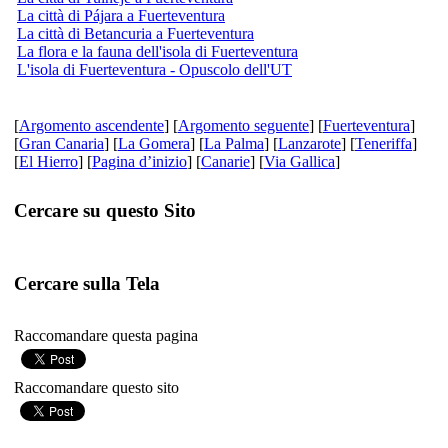
La città di Pájara a Fuerteventura
La città di Betancuria a Fuerteventura
La flora e la fauna dell'isola di Fuerteventura
L'isola di Fuerteventura - Opuscolo dell'UT
[
Argomento ascendente
] [
Argomento seguente
] [
Fuerteventura
]
[
Gran Canaria
] [
La Gomera
] [
La Palma
] [
Lanzarote
] [
Teneriffa
]
[
El Hierro
] [
Pagina d’inizio
] [
Canarie
] [
Via Gallica
]
Cercare su questo Sito
Cercare sulla Tela
Raccomandare questa pagina
Raccomandare questo sito