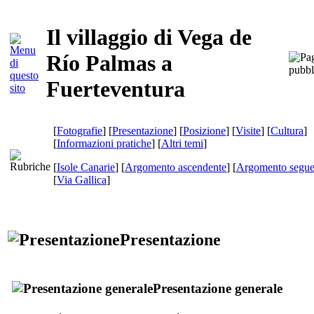
Il villaggio di Vega de
Río Palmas a
Fuerteventura
[
Fotografie
] [
Presentazione
] [
Posizione
] [
Visite
] [
Cultura
]
[
Informazioni pratiche
] [
Altri temi
]
[
Isole Canarie
] [
Argomento ascendente
] [
Argomento segue
[
Via Gallica
]
Presentazione
Presentazione generale