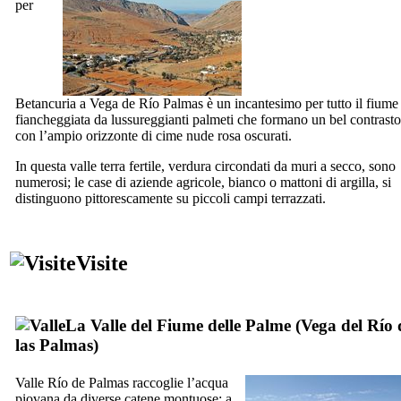
per
Betancuria
a
Vega de Río Palmas
è un incantesimo per tutto il fiume
fiancheggiata da lussureggianti palmeti che formano un bel contrasto
con l’ampio orizzonte di cime nude rosa oscurati.
In questa valle terra fertile, verdura circondati da muri a secco, sono
numerosi; le case di aziende agricole, bianco o mattoni di argilla, si
distinguono pittorescamente su piccoli campi terrazzati.
Visite
La Valle del Fiume delle Palme (
Vega del Río 
las Palmas
)
Valle
Río de Palmas
raccoglie l’acqua
piovana da diverse catene montuose; a