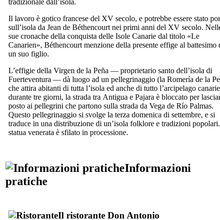
tradizionale dall’isola.
Il lavoro è gotico francese del
XV
secolo, e potrebbe essere stato por
sull’isola da
Jean de Béthencourt
nei primi anni del
XV
secolo. Nell
sue cronache della conquista delle Isole Canarie dal titolo «
Le
Canarien
»,
Béthencourt
menzione della presente effige al battesimo 
un suo figlio.
L’effigie della
Virgen de la Peña
— proprietario santo dell’isola di
Fuerteventura
— dà luogo ad un pellegrinaggio (
la Romería de la P
che attira abitanti di tutta l’isola ed anche di tutto l’arcipelago canari
durante tre giorni, la strada tra
Antigua
e
Pajara
è bloccato per lascia
posto ai pellegrini che partono sulla strada da
Vega de Río Palmas.
Questo pellegrinaggio si svolge la terza domenica di settembre, e si
traduce in una distribuzione di un’isola folklore e tradizioni popolari
statua venerata è sfilato in processione.
Informazioni
pratiche
Il ristorante
Don Antonio