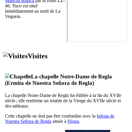
Mancha Blanca
par la route LZ-
46.
Yuco
est situé
immédiatement au nord de
La
Vegueta
.
Visites
La chapelle Notre-Dame de
Regla
(
Ermita de Nuestra Señora de Regla
)
La chapelle Notre-Dame de
Regla
fut édifiée à la fin du
XVIIe
siècle ; elle renferme un retable de la Vierge du
XVIIe
siècle et
des tableaux.
Cette chapelle ne doit pas être confondue avec la
Iglesia de
Nuestra Señora de Regla
située à
Pájara
.