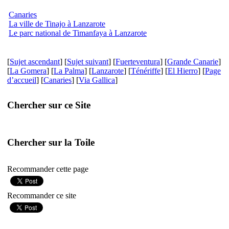
Canaries
La ville de Tinajo à Lanzarote
Le parc national de Timanfaya à Lanzarote
[
Sujet ascendant
] [
Sujet suivant
] [
Fuerteventura
] [
Grande Canarie
]
[
La Gomera
] [
La Palma
] [
Lanzarote
] [
Ténériffe
] [
El Hierro
] [
Page
d’accueil
] [
Canaries
] [
Via Gallica
]
Chercher sur ce Site
Chercher sur la Toile
Recommander cette page
Recommander ce site