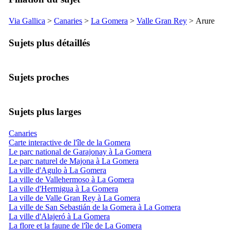
Via Gallica
>
Canaries
>
La Gomera
>
Valle Gran Rey
>
Arure
Sujets plus détaillés
Sujets proches
Sujets plus larges
Canaries
Carte interactive de l'île de la Gomera
Le parc national de Garajonay à La Gomera
Le parc naturel de Majona à La Gomera
La ville d'Agulo à La Gomera
La ville de Vallehermoso à La Gomera
La ville d'Hermigua à La Gomera
La ville de Valle Gran Rey à La Gomera
La ville de San Sebastián de la Gomera à La Gomera
La ville d'Alajeró à La Gomera
La flore et la faune de l'île de La Gomera