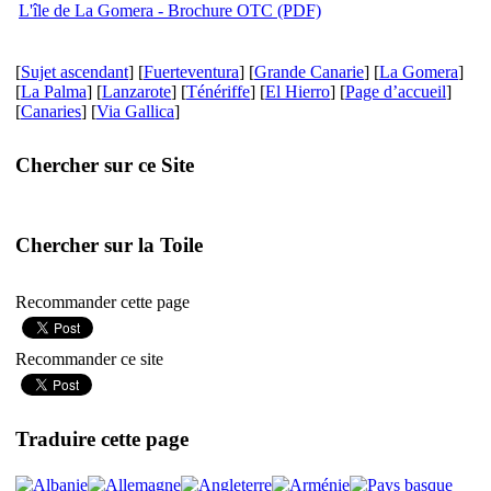
L'île de La Gomera - Brochure OTC (PDF)
[
Sujet ascendant
] [
Fuerteventura
] [
Grande Canarie
] [
La Gomera
]
[
La Palma
] [
Lanzarote
] [
Ténériffe
] [
El Hierro
] [
Page d’accueil
]
[
Canaries
] [
Via Gallica
]
Chercher sur ce Site
Chercher sur la Toile
Recommander cette page
Recommander ce site
Traduire cette page