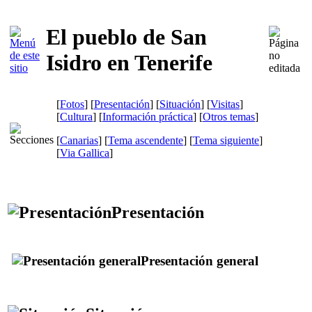
El pueblo de San
Isidro en Tenerife
[
Fotos
] [
Presentación
] [
Situación
] [
Visitas
]
[
Cultura
] [
Información práctica
] [
Otros temas
]
[
Canarias
] [
Tema ascendente
] [
Tema siguiente
]
[
Via Gallica
]
Presentación
Presentación general