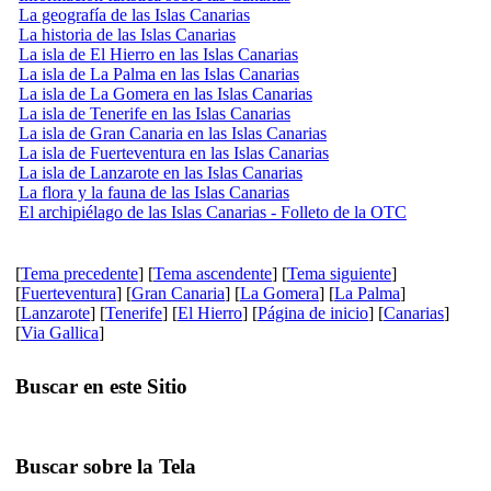
La geografía de las Islas Canarias
La historia de las Islas Canarias
La isla de El Hierro en las Islas Canarias
La isla de La Palma en las Islas Canarias
La isla de La Gomera en las Islas Canarias
La isla de Tenerife en las Islas Canarias
La isla de Gran Canaria en las Islas Canarias
La isla de Fuerteventura en las Islas Canarias
La isla de Lanzarote en las Islas Canarias
La flora y la fauna de las Islas Canarias
El archipiélago de las Islas Canarias - Folleto de la OTC
[
Tema precedente
] [
Tema ascendente
] [
Tema siguiente
]
[
Fuerteventura
] [
Gran Canaria
] [
La Gomera
] [
La Palma
]
[
Lanzarote
] [
Tenerife
] [
El Hierro
] [
Página de inicio
] [
Canarias
]
[
Via Gallica
]
Buscar en este Sitio
Buscar sobre la Tela