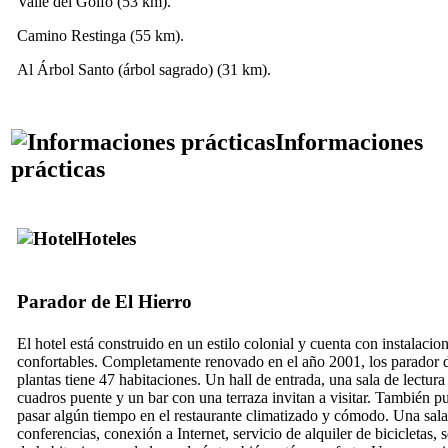
Valle del
Golfo
(53 km).
Camino Restinga (55 km).
Al Árbol Santo
(árbol sagrado) (31 km).
Informaciones
prácticas
Hoteles
Parador de El Hierro
El hotel está construido en un estilo colonial y cuenta con instalacio
confortables. Completamente renovado en el año 2001, los
parador
d
plantas tiene 47 habitaciones. Un hall de entrada, una sala de lectura
cuadros puente y un bar con una terraza invitan a visitar. También p
pasar algún tiempo en el restaurante climatizado y cómodo. Una sala
conferencias, conexión a Internet, servicio de alquiler de bicicletas, 