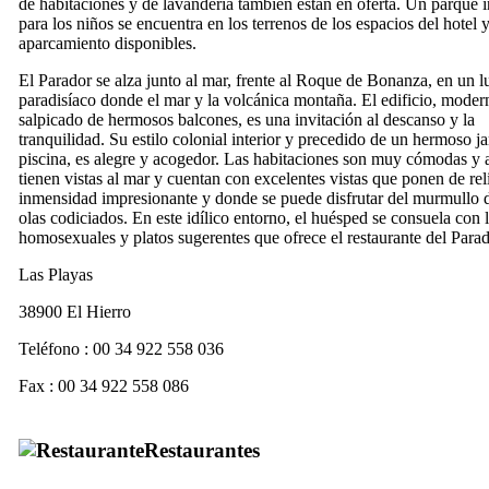
de habitaciones y de lavandería también están en oferta. Un parque i
para los niños se encuentra en los terrenos de los espacios del hotel 
aparcamiento disponibles.
El
Parador
se alza junto al mar, frente al
Roque de Bonanza
, en un l
paradisíaco donde el mar y la volcánica montaña. El edificio, moder
salpicado de hermosos balcones, es una invitación al descanso y la
tranquilidad. Su estilo colonial interior y precedido de un hermoso j
piscina, es alegre y acogedor. Las habitaciones son muy cómodas y 
tienen vistas al mar y cuentan con excelentes vistas que ponen de rel
inmensidad impresionante y donde se puede disfrutar del murmullo d
olas codiciados. En este idílico entorno, el huésped se consuela con 
homosexuales y platos sugerentes que ofrece el restaurante del
Parad
Las Playas
38900
El Hierro
Teléfono : 00 34 922 558 036
Fax : 00 34 922 558 086
Restaurantes