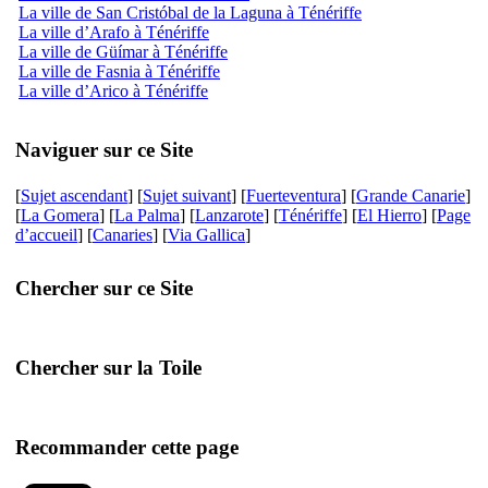
La ville de San Cristóbal de la Laguna à Ténériffe
La ville d’Arafo à Ténériffe
La ville de Güímar à Ténériffe
La ville de Fasnia à Ténériffe
La ville d’Arico à Ténériffe
Naviguer sur ce Site
[
Sujet ascendant
] [
Sujet suivant
] [
Fuerteventura
] [
Grande Canarie
]
[
La Gomera
] [
La Palma
] [
Lanzarote
] [
Ténériffe
] [
El Hierro
] [
Page
d’accueil
] [
Canaries
] [
Via Gallica
]
Chercher sur ce Site
Chercher sur la Toile
Recommander cette page