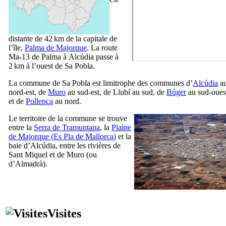
distante de 42 km de la capitale de
l’île,
Palma de Majorque
. La route
Ma-13 de
Palma
à
Alcúdia
passe à
2 km à l’ouest de
Sa Pobla
.
La commune de
Sa Pobla
est limitrophe des communes d’
Alcúdia
a
nord-est, de
Muro
au sud-est, de
Llubí
au sud, de
Búger
au sud-oues
et de
Pollença
au nord.
Le territoire de la commune se trouve
entre la
Serra de Tramuntana
, la
Plaine
de Majorque (
Es Pla de Mallorca
)
et la
baie d’
Alcúdia
, entre les rivières de
Sant Miquel
et de
Muro
(ou
d’
Almadrà
).
Visites