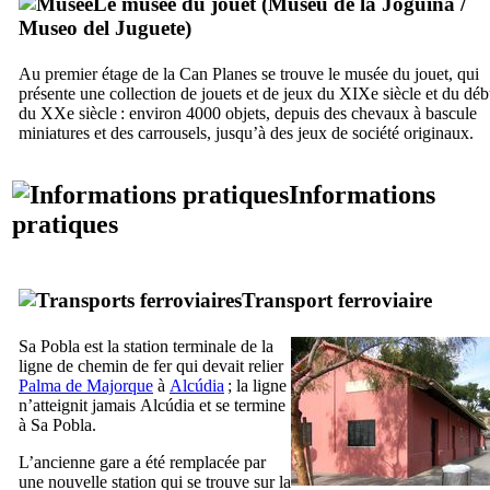
Le musée du jouet (
Museu de la Joguina
/
Museo del Juguete
)
Au premier étage de la
Can Planes
se trouve le musée du jouet, qui
présente une collection de jouets et de jeux du
XIXe
siècle et du déb
du
XXe
siècle : environ 4000 objets, depuis des chevaux à bascule
miniatures et des carrousels, jusqu’à des jeux de société originaux.
Informations
pratiques
Transport ferroviaire
Sa Pobla
est la station terminale de la
ligne de chemin de fer qui devait relier
Palma de Majorque
à
Alcúdia
; la ligne
n’atteignit jamais
Alcúdia
et se termine
à
Sa Pobla
.
L’ancienne gare a été remplacée par
une nouvelle station qui se trouve sur la