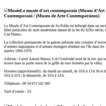
Le musée d’art contemporain (
Museu d’Art
Contemporani
/ (
Museo de Arte Contemporáneo
)
Le Musée d’Art Contemporain de
Sa Pobla
est hébergé dans un anc
hôtel particulier de style moderniste datant de la fin du
XIXe
siècle, 
Can Planes
.
La collection permanente de la galerie présente une centaine d’œuvr
d’artistes majorquins et d’artistes étrangers résidant sur l’île dans les
années 1960-1970.
Adresse :
Carrer Antoni Maura, 6
(à l’extrémité nord de la rue, qui s
trouve dans la partie ouest de la grille de rues formées par la ville).
Horaires (approximatifs) : du mardi au samedi, de 10 h à 13 h 30 et d
16 h à 20 h ; le dimanche, de 10 h à 14 h.
Téléphone : 00 34 971 542 389
Tarif d’entrée : 3 €