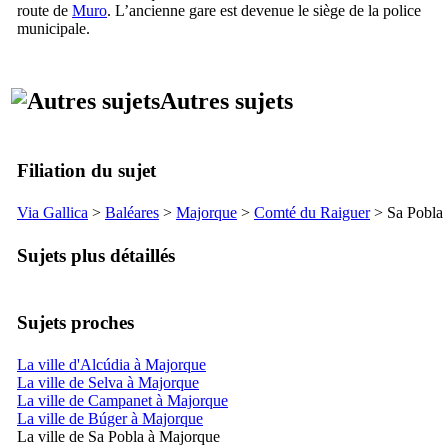
route de
Muro
. L’ancienne gare est devenue le siège de la police
municipale.
Autres sujets
Filiation du sujet
Via Gallica
>
Baléares
>
Majorque
>
Comté du
Raiguer
>
Sa Pobla
Sujets plus détaillés
Sujets proches
La ville d'Alcúdia à Majorque
La ville de Selva à Majorque
La ville de Campanet à Majorque
La ville de Búger à Majorque
La ville de Sa Pobla à Majorque