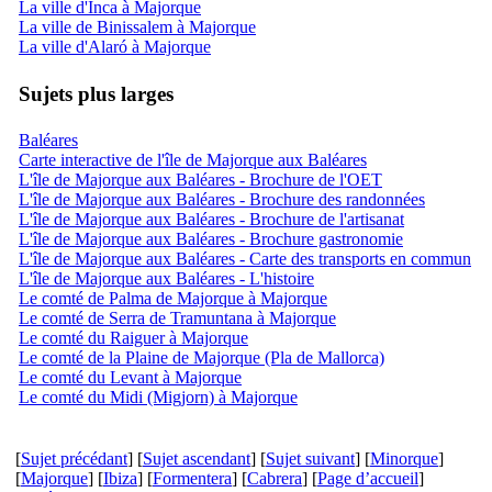
La ville d'Inca à Majorque
La ville de Binissalem à Majorque
La ville d'Alaró à Majorque
Sujets plus larges
Baléares
Carte interactive de l'île de Majorque aux Baléares
L'île de Majorque aux Baléares - Brochure de l'OET
L'île de Majorque aux Baléares - Brochure des randonnées
L'île de Majorque aux Baléares - Brochure de l'artisanat
L'île de Majorque aux Baléares - Brochure gastronomie
L'île de Majorque aux Baléares - Carte des transports en commun
L'île de Majorque aux Baléares - L'histoire
Le comté de Palma de Majorque à Majorque
Le comté de Serra de Tramuntana à Majorque
Le comté du Raiguer à Majorque
Le comté de la Plaine de Majorque (Pla de Mallorca)
Le comté du Levant à Majorque
Le comté du Midi (Migjorn) à Majorque
[
Sujet précédant
] [
Sujet ascendant
] [
Sujet suivant
] [
Minorque
]
[
Majorque
] [
Ibiza
] [
Formentera
] [
Cabrera
] [
Page d’accueil
]