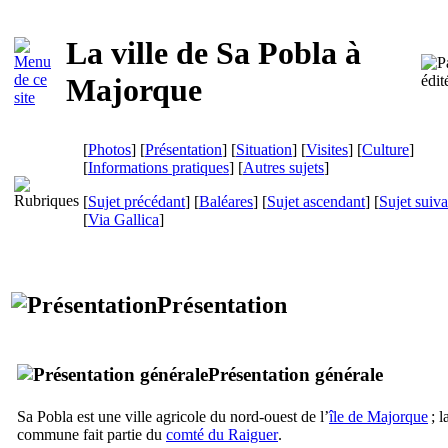
La ville de
Sa Pobla
à
Majorque
[
Photos
] [
Présentation
] [
Situation
] [
Visites
] [
Culture
]
[
Informations pratiques
] [
Autres sujets
]
[
Sujet précédant
] [
Baléares
] [
Sujet ascendant
] [
Sujet suiva
[
Via Gallica
]
Présentation
Présentation générale
Sa Pobla
est une ville agricole du nord-ouest de l’
île de Majorque
; l
commune fait partie du
comté du
Raiguer
.