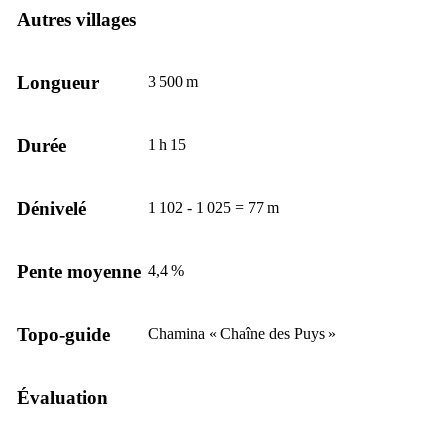
Autres villages
Longueur
3 500 m
Durée
1 h 15
Dénivelé
1 102 - 1 025 = 77 m
Pente moyenne
4,4 %
Topo-guide
Chamina « Chaîne des Puys »
Évaluation