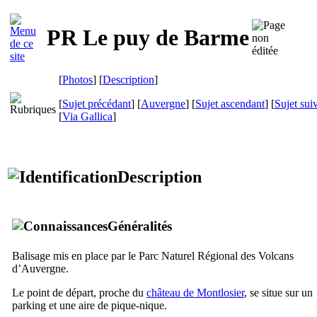
PR Le puy de Barme
[
Photos
] [
Description
]
[
Sujet précédant
] [
Auvergne
] [
Sujet ascendant
] [
Sujet sui
[
Via Gallica
]
Description
Généralités
Balisage mis en place par le Parc Naturel Régional des Volcans
d’Auvergne.
Le point de départ, proche du
château de Montlosier
, se situe sur un
parking et une aire de pique-nique.