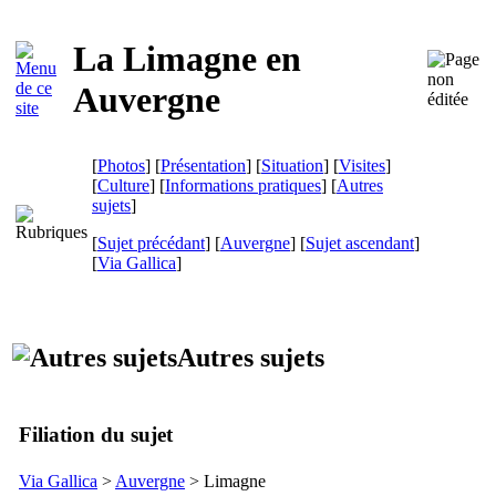
La Limagne en
Auvergne
[
Photos
] [
Présentation
] [
Situation
] [
Visites
]
[
Culture
] [
Informations pratiques
] [
Autres
sujets
]
[
Sujet précédant
] [
Auvergne
] [
Sujet ascendant
]
[
Via Gallica
]
Autres sujets
Filiation du sujet
Via Gallica
>
Auvergne
> Limagne