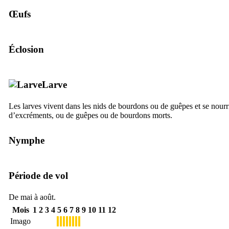
Œufs
Éclosion
Larve
Les larves vivent dans les nids de bourdons ou de guêpes et se nourr
d’excréments, ou de guêpes ou de bourdons morts.
Nymphe
Période de vol
De mai à août.
Mois
1
2
3
4
5
6
7
8
9
10
11
12
Imago