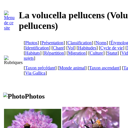
La volucella pellucens (
Volu
pellucens
)
[
Photos
] [
Présentation
] [
Classification
] [
Noms
] [
Étymolog
[
Identification
] [
Chant
] [
Vol
] [
Habitudes
] [
Cycle de vie
] [
[
Habitats
] [
Répartition
] [
Migration
] [
Culture
] [
Statut
] [
Vid
sujets
]
[
Taxon précédant
] [
Monde animal
] [
Taxon ascendant
] [
Ta
[
Via Gallica
]
Photos