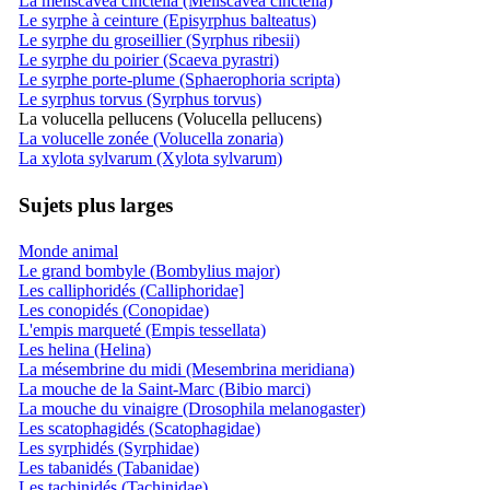
La meliscavea cinctella (Meliscavea cinctella)
Le syrphe à ceinture (Episyrphus balteatus)
Le syrphe du groseillier (Syrphus ribesii)
Le syrphe du poirier (Scaeva pyrastri)
Le syrphe porte-plume (Sphaerophoria scripta)
Le syrphus torvus (Syrphus torvus)
La volucella pellucens (Volucella pellucens)
La volucelle zonée (Volucella zonaria)
La xylota sylvarum (Xylota sylvarum)
Sujets plus larges
Monde animal
Le grand bombyle (Bombylius major)
Les calliphoridés (Calliphoridae]
Les conopidés (Conopidae)
L'empis marqueté (Empis tessellata)
Les helina (Helina)
La mésembrine du midi (Mesembrina meridiana)
La mouche de la Saint-Marc (Bibio marci)
La mouche du vinaigre (Drosophila melanogaster)
Les scatophagidés (Scatophagidae)
Les syrphidés (Syrphidae)
Les tabanidés (Tabanidae)
Les tachinidés (Tachinidae)