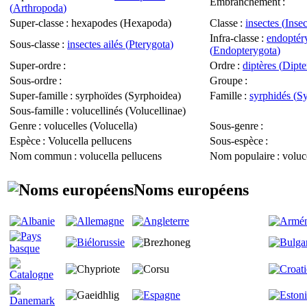
Embranchement
:
(
Arthropoda
)
Super-classe
: hexapodes (
Hexapoda
)
Classe
:
insectes (
Insec
Infra-classe
:
endoptér
Sous-classe
:
insectes ailés (
Pterygota
)
(
Endopterygota
)
Super-ordre
:
Ordre
:
diptères (
Dipte
Sous-ordre
:
Groupe
:
Super-famille
: syrphoïdes (
Syrphoidea
)
Famille
:
syrphidés (
Sy
Sous-famille
: volucellinés (
Volucellinae
)
Genre
: volucelles (
Volucella
)
Sous-genre
:
Espèce
:
Volucella pellucens
Sous-espèce
:
Nom commun
: volucella pellucens
Nom populaire
: voluc
Noms européens