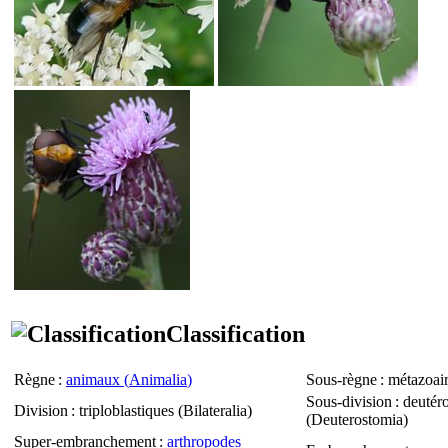
Classification
Règne
:
animaux (
Animalia
)
Sous-règne
: métazoair
Sous-division
: deutér
Division
: triploblastiques (
Bilateralia
)
(
Deuterostomia
)
Super-embranchement
:
arthropodes