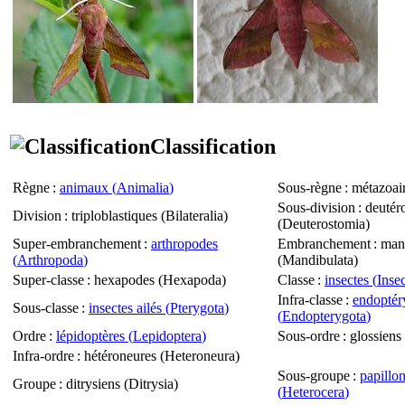
Classification
Règne
:
animaux (
Animalia
)
Sous-règne
: métazoair
Sous-division
: deutér
Division
: triploblastiques (
Bilateralia
)
(
Deuterostomia
)
Super-embranchement
:
arthropodes
Embranchement
: man
(
Arthropoda
)
(
Mandibulata
)
Super-classe
: hexapodes (
Hexapoda
)
Classe
:
insectes (
Inse
Infra-classe
:
endoptér
Sous-classe
:
insectes ailés (
Pterygota
)
(
Endopterygota
)
Ordre
:
lépidoptères (
Lepidoptera
)
Sous-ordre
: glossiens 
Infra-ordre
: hétéroneures (
Heteroneura
)
Sous-groupe
:
papillon
Groupe
: ditrysiens (
Ditrysia
)
(
Heterocera
)