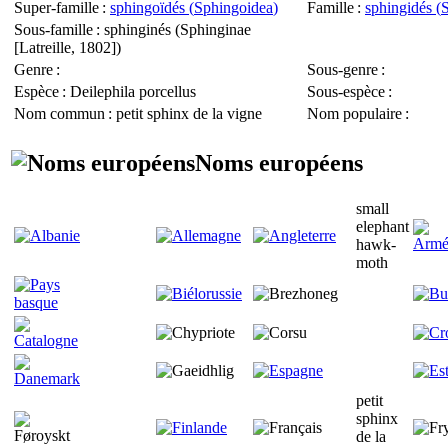
Super-famille
:
sphingoïdés (
Sphingoidea
)
Famille
:
sphingidés (
Sous-famille
: sphinginés (
Sphinginae
[Latreille, 1802])
Genre
:
Sous-genre
:
Espèce
:
Deilephila porcellus
Sous-espèce
:
Nom commun
: petit sphinx de la vigne
Nom populaire
:
Noms européens
small
elephant
hawk-
moth
petit
sphinx
de la