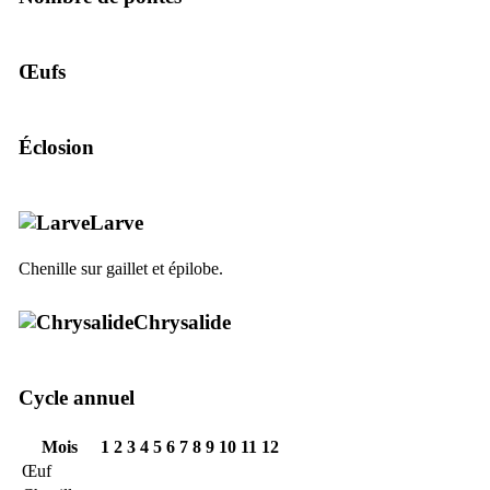
Œufs
Éclosion
Larve
Chenille sur gaillet et épilobe.
Chrysalide
Cycle annuel
Mois
1
2
3
4
5
6
7
8
9
10
11
12
Œuf