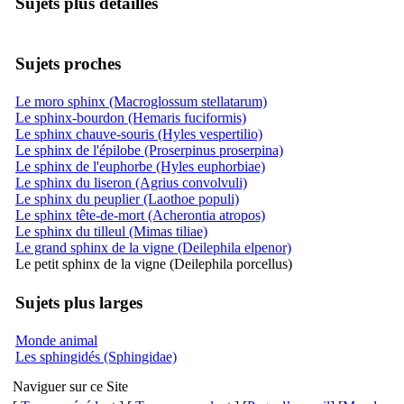
Sujets plus détaillés
Sujets proches
Le moro sphinx (Macroglossum stellatarum)
Le sphinx-bourdon (Hemaris fuciformis)
Le sphinx chauve-souris (Hyles vespertilio)
Le sphinx de l'épilobe (Proserpinus proserpina)
Le sphinx de l'euphorbe (Hyles euphorbiae)
Le sphinx du liseron (Agrius convolvuli)
Le sphinx du peuplier (Laothoe populi)
Le sphinx tête-de-mort (Acherontia atropos)
Le sphinx du tilleul (Mimas tiliae)
Le grand sphinx de la vigne (Deilephila elpenor)
Le petit sphinx de la vigne (Deilephila porcellus)
Sujets plus larges
Monde animal
Les sphingidés (Sphingidae)
Naviguer sur ce Site