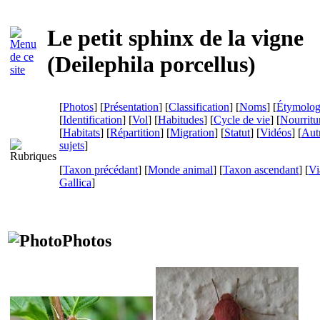
Le petit sphinx de la vigne
(
Deilephila porcellus
)
[
Photos
] [
Présentation
] [
Classification
] [
Noms
] [
Étymolog
[
Identification
] [
Vol
] [
Habitudes
] [
Cycle de vie
] [
Nourritu
[
Habitats
] [
Répartition
] [
Migration
] [
Statut
] [
Vidéos
] [
Aut
sujets
]
[
Taxon précédant
] [
Monde animal
] [
Taxon ascendant
]
[
Vi
Gallica
]
Photos