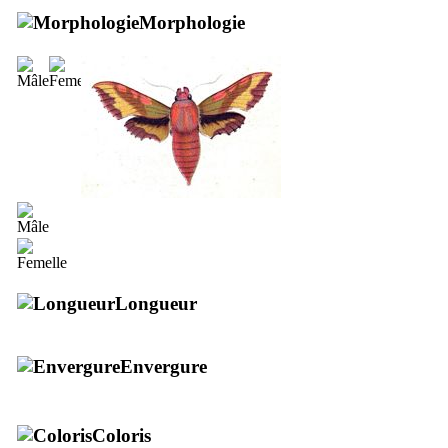
Morphologie
Longueur
Envergure
Coloris