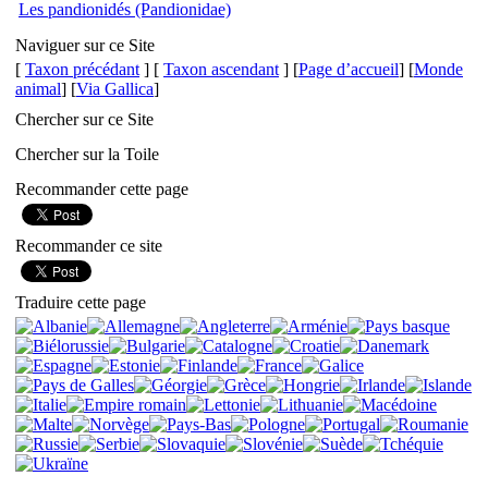
Les pandionidés (Pandionidae)
Naviguer sur ce Site
[
Taxon précédant
] [
Taxon ascendant
] [
Page d’accueil
] [
Monde
animal
] [
Via Gallica
]
Chercher sur ce Site
Chercher sur la Toile
Recommander cette page
Recommander ce site
Traduire cette page