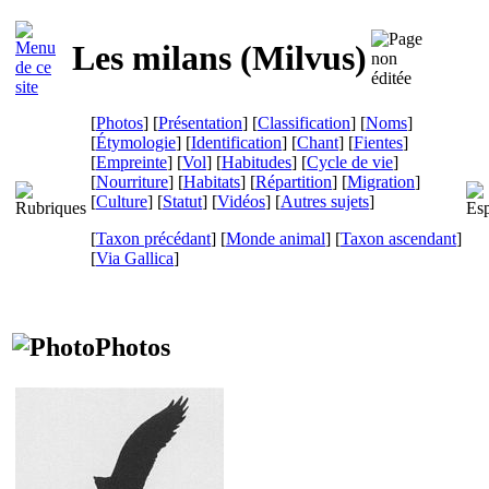
Les milans (
Milvus
)
[
Photos
] [
Présentation
] [
Classification
] [
Noms
]
[
Étymologie
] [
Identification
] [
Chant
] [
Fientes
]
[
Empreinte
] [
Vol
] [
Habitudes
] [
Cycle de vie
]
[
Nourriture
] [
Habitats
] [
Répartition
] [
Migration
]
[
Culture
] [
Statut
] [
Vidéos
] [
Autres sujets
]
[
Taxon précédant
] [
Monde animal
] [
Taxon ascendant
]
[
Via Gallica
]
Photos