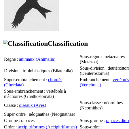
Classification
Sous-règne
: métazoaires
Règne
:
animaux (
Animalia
)
(
Metazoa
)
Sous-division
: deutérosto
Division
: triploblastiques (
Bilateralia
)
(
Deuterostomia
)
Super-embranchement
:
chordés
Embranchement
:
vertébrés
(
Chordata
)
(
Vertebrata
)
Sous-embranchement
: vertébrés à
mâchoires (
Gnathostomata
)
Sous-classe
: néornithes
Classe
:
oiseaux (
Aves
)
(
Neornithes
)
Super-ordre
: néognathes (
Neognathae
)
Groupe
: rapaces
Sous-groupe
:
rapaces diur
Ordre
:
accipitriformes (
Accipitriformes
)
Sous-ordre
: