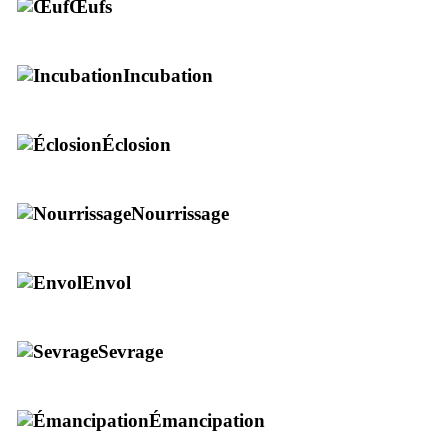
Œufs
Incubation
Éclosion
Nourrissage
Envol
Sevrage
Émancipation