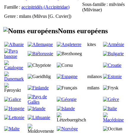
Sous-famille
: milvinés
Famille
:
accipitridés (
Accipitridae
)
(
Milvinae
)
Genre
: milans (
Milvus
[G. Cuvier])
Noms européens
kites
milanos
milans