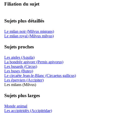
Filiation du sujet
Sujets plus détaillés
Le milan noir (Milvus migrans)
Le milan royal (Milvus milvus)
Sujets proches
Les aigles (Aquila)
La bondrée apivore (Pernis apivorus)
Les busards (Circus)
Les buses (Buteo)
Le circaète Jean-le-Blanc (Circaetus gallicus)
Les éperviers (Accipiter)
Les milans (Milvus)
Sujets plus larges
Monde animal
Les accipitridés (Accipitridae)