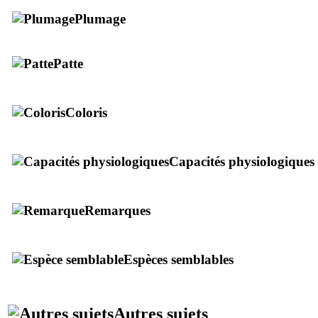
Plumage
Patte
Coloris
Capacités physiologiques
Remarques
Espèces semblables
Autres sujets