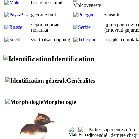
blonġun sekond
geoorde fuut
zausnik
черношейная
црногрли гњурац
поганка
(crnovrati gnjurac
svarthalsad dopping
potápka černokrk
Identification
Généralités
Morphologie
Parties supérieures d’un no
de cendré ; derrière chaqu