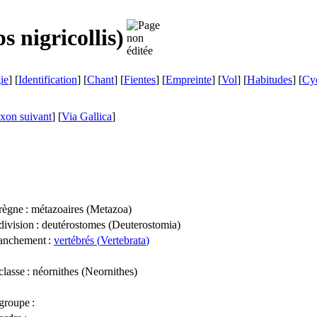
s nigricollis
)
ie
] [
Identification
] [
Chant
] [
Fientes
] [
Empreinte
] [
Vol
] [
Habitudes
] [
Cyc
xon suivant
]
[
Via Gallica
]
règne
: métazoaires (
Metazoa
)
division
: deutérostomes (
Deuterostomia
)
anchement
:
vertébrés (
Vertebrata
)
classe
: néornithes (
Neornithes
)
groupe
: