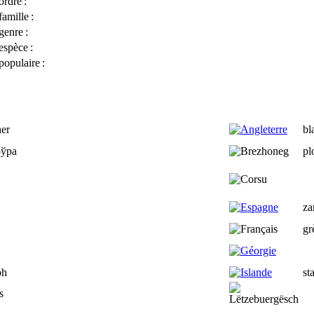
ordre
:
famille
:
genre
:
espèce
:
opulaire
:
er
bl
ўра
pl
za
gr
bh
st
s