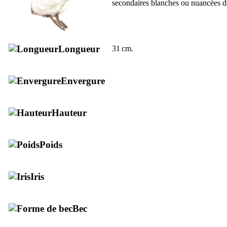
secondaires blanches ou nuancées d
Longueur
31 cm.
Envergure
Hauteur
Poids
Iris
Bec