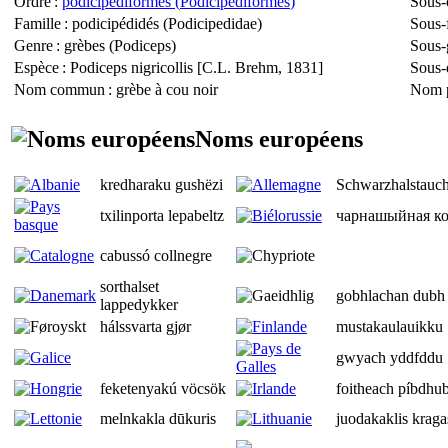
Ordre
:
podicipédiformes (
Podicipediformes
)
Sous-
Famille
: podicipédidés (
Podicipedidae
)
Sous-
Genre
: grèbes (
Podiceps
)
Sous-
Espèce
:
Podiceps nigricollis
[C.L. Brehm, 1831]
Sous-
Nom commun
: grèbe à cou noir
Nom p
Noms européens
kredharaku gushëzi
Schwarzhalstauch
txilinporta lepabeltz
чарнашыйная ко
cabussó collnegre
sorthalset
gobhlachan dubh
lappedykker
hálssvarta gjør
mustakaulauikku
gwyach yddfddu
feketenyakú vöcsök
foitheach píbdhu
melnkakla dūkuris
juodakaklis kraga