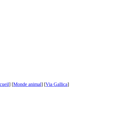
cueil
] [
Monde animal
] [
Via Gallica
]