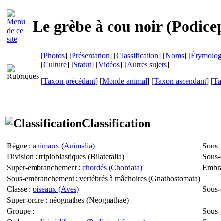
Le grèbe à cou noir (
Podicep
[
Photos
] [
Présentation
] [
Classification
] [
Noms
] [
Étymolog
[
Culture
] [
Statut
] [
Vidéos
] [
Autres sujets
]
[
Taxon précédant
] [
Monde animal
] [
Taxon ascendant
] [
Ta
Classification
Règne
:
animaux (
Animalia
)
Sous-
Division
: triploblastiques (
Bilateralia
)
Sous-
Super-embranchement
:
chordés (
Chordata
)
Embr
Sous-embranchement
: vertébrés à mâchoires (
Gnathostomata
)
Classe
:
oiseaux (
Aves
)
Sous-
Super-ordre
: néognathes (
Neognathae
)
Groupe
:
Sous-