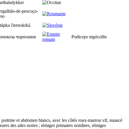
arthalsdykker
rgulhão-de-pescoço-
eto
tápka čiernokrká
рникоза чорношия
Podiceps nigricollis
e la poitrine et abdomen blancs, avec les côtés roux-marron vif, nuancé
ures des ailes noires ; rémiges primaires noirâtres, rémiges