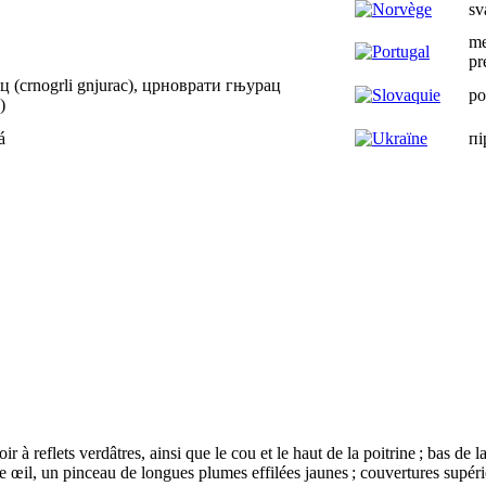
sv
me
pr
 (crnogrli gnjurac), црноврати гњурац
po
)
á
пі
ir à reflets verdâtres, ainsi que le cou et le haut de la poitrine ; bas d
e œil, un pinceau de longues plumes effilées jaunes ; couvertures supérie