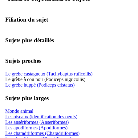
Filiation du sujet
Sujets plus détaillés
Sujets proches
Le grèbe castagneux (Tachybaptus ruficollis)
Le grèbe à cou noir (Podiceps nigricollis)
Le grèbe huppé (Podiceps cristatus)
Sujets plus larges
Monde animal
Les oiseaux (identification des oeufs)
Les ansériformes (Anseriformes)
Les apodiformes (Apodiformes)
Les charadriiformes (Charadriiformes)