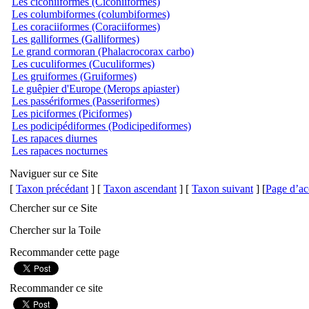
Les ciconiiformes (Ciconiiformes)
Les columbiformes (columbiformes)
Les coraciiformes (Coraciiformes)
Les galliformes (Galliformes)
Le grand cormoran (Phalacrocorax carbo)
Les cuculiformes (Cuculiformes)
Les gruiformes (Gruiformes)
Le guêpier d'Europe (Merops apiaster)
Les passériformes (Passeriformes)
Les piciformes (Piciformes)
Les podicipédiformes (Podicipediformes)
Les rapaces diurnes
Les rapaces nocturnes
Naviguer sur ce Site
[
Taxon précédant
] [
Taxon ascendant
] [
Taxon suivant
] [
Page d’ac
Chercher sur ce Site
Chercher sur la Toile
Recommander cette page
Recommander ce site