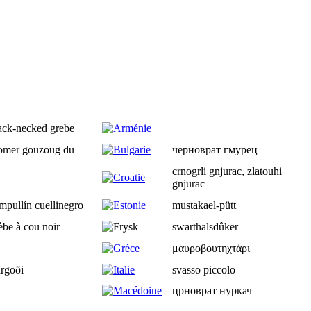
ack-necked grebe
omer gouzoug du
черноврат гмурец
crnogrli gnjurac, zlatouhi
gnjurac
mpullín cuellinegro
mustakael-pütt
èbe à cou noir
swarthalsdûker
μαυροβουτηχτάρι
argoði
svasso piccolo
црноврат нуркач