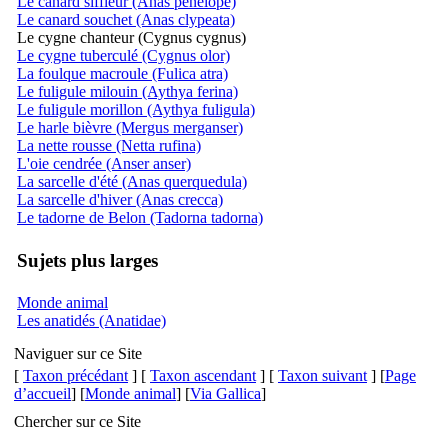
Le canard siffleur (Anas penelope)
Le canard souchet (Anas clypeata)
Le cygne chanteur (Cygnus cygnus)
Le cygne tuberculé (Cygnus olor)
La foulque macroule (Fulica atra)
Le fuligule milouin (Aythya ferina)
Le fuligule morillon (Aythya fuligula)
Le harle bièvre (Mergus merganser)
La nette rousse (Netta rufina)
L'oie cendrée (Anser anser)
La sarcelle d'été (Anas querquedula)
La sarcelle d'hiver (Anas crecca)
Le tadorne de Belon (Tadorna tadorna)
Sujets plus larges
Monde animal
Les anatidés (Anatidae)
Naviguer sur ce Site
[
Taxon précédant
] [
Taxon ascendant
] [
Taxon suivant
] [
Page
d’accueil
] [
Monde animal
] [
Via Gallica
]
Chercher sur ce Site