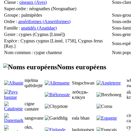
Classe
:
oiseaux (
Aves
)
Sous-clas
Super-ordre
: néognathes (
Neognathae
)
Groupe
: palmipèdes
Sous-gro
Ordre
:
ansériformes (
Anseriformes
)
Sous-ordr
Famille
:
anatidés (
Anatidae
)
Sous-fami
Genre
: cygnes (
Cygnus
[Linné])
Sous-genr
Espèce
:
Cygnus cygnus
[Linné, 1758],
Cygnus ferus
Sous-espè
[Ray.]
Nom commun
: cygne chanteur
Nom popu
Noms européens
mjelma
w
Singschwan
qafëdrejtë
s
лебедзь-
al
клікун
kr
cigne
cantaire
ci
sangsvane
eala bhan
ca
okn,
c
laulujoutsen