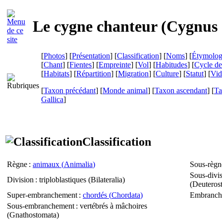
Le cygne chanteur (
Cygnus 
[
Photos
] [
Présentation
] [
Classification
] [
Noms
] [
Étymolog
[
Chant
] [
Fientes
] [
Empreinte
] [
Vol
] [
Habitudes
] [
Cycle de
[
Habitats
] [
Répartition
] [
Migration
] [
Culture
] [
Statut
] [
Vid
[
Taxon précédant
] [
Monde animal
] [
Taxon ascendant
] [
Ta
Gallica
]
Classification
Règne
:
animaux (
Animalia
)
Sous-règn
Sous-divi
Division
: triploblastiques (
Bilateralia
)
(
Deuteros
Super-embranchement
:
chordés (
Chordata
)
Embranch
Sous-embranchement
: vertébrés à mâchoires
(
Gnathostomata
)