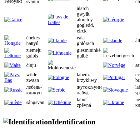
svanur
ch
alarch
gwyllt,
alorch y
gogledd,
elrck
énekes
eala
álf
hattyú
ghlórach
ziemeļu
giesmininkė
gulbis
gulbė
ċinju
sa
wilde
labedz
ci
zwaan
krzykliwy
br
лебедь-
жутокљуни
la
кликун
лабуд
sp
labuť
ле
sångsvan
zpěvná
к
Identification