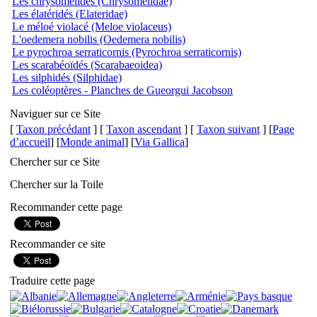
Les chrysomélidés (Chrysomelidae)
Les élatéridés (Elateridae)
Le méloé violacé (Meloe violaceus)
L'oedemera nobilis (Oedemera nobilis)
Le pyrochroa serraticornis (Pyrochroa serraticornis)
Les scarabéoïdés (Scarabaeoidea)
Les silphidés (Silphidae)
Les coléoptères - Planches de Gueorgui Jacobson
Naviguer sur ce Site
[
Taxon précédant
] [
Taxon ascendant
] [
Taxon suivant
] [
Page
d’accueil
] [
Monde animal
] [
Via Gallica
]
Chercher sur ce Site
Chercher sur la Toile
Recommander cette page
Recommander ce site
Traduire cette page