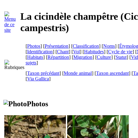
La cicindèle champêtre (
Cic
campestris
)
[
Photos
] [
Présentation
] [
Classification
] [
Noms
] [
Étymolog
[
Identification
] [
Chant
] [
Vol
] [
Habitudes
] [
Cycle de vie
] [
[
Habitats
] [
Répartition
] [
Migration
] [
Culture
] [
Statut
] [
Vid
sujets
]
[
Taxon précédant
] [
Monde animal
] [
Taxon ascendant
] [
Ta
[
Via Gallica
]
Photos