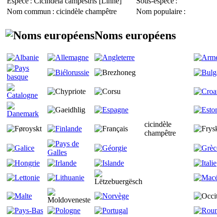
Espèce
:
Cicindela campestris
[Linné]
Sous-espèce
:
Nom commun
: cicindèle champêtre
Nom populaire
:
Noms européens
cicindèle
champêtre