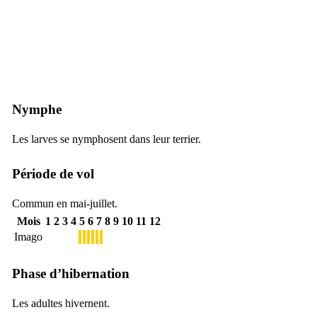
Nymphe
Les larves se nymphosent dans leur terrier.
Période de vol
Commun en mai-juillet.
Mois
1
2
3
4
5
6
7
8
9
10
11
12
Imago
Phase d’hibernation
Les adultes hivernent.