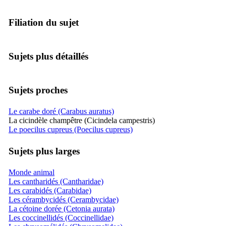
Filiation du sujet
Sujets plus détaillés
Sujets proches
Le carabe doré (Carabus auratus)
La cicindèle champêtre (Cicindela campestris)
Le poecilus cupreus (Poecilus cupreus)
Sujets plus larges
Monde animal
Les cantharidés (Cantharidae)
Les carabidés (Carabidae)
Les cérambycidés (Cerambycidae)
La cétoine dorée (Cetonia aurata)
Les coccinellidés (Coccinellidae)