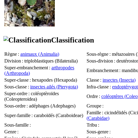
Classification
Règne
:
animaux (
Animalia
)
Sous-règne
: métazoaires (
Division
: triploblastiques (
Bilateralia
)
Sous-division
: deutérosto
Super-embranchement
:
arthropodes
Embranchement
: mandibu
(
Arthropoda
)
Super-classe
: hexapodes (
Hexapoda
)
Classe
:
insectes (
Insecta
)
Sous-classe
:
insectes ailés (
Pterygota
)
Infra-classe
:
endoptérygot
Super-ordre
: coléoptèroïdes
Ordre
:
coléoptères (
Coleo
(
Coleopteroidea
)
Sous-ordre
: adéphages (
Adephages
)
Groupe
:
Famille
: cicindélidés (
Cic
Super-famille
: caraboïdés (
Caraboideae
)
(
Carabidae
)
Sous-famille
:
Tribu
:
Genre
:
Sous-genre
: