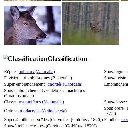
Classification
Règne
:
animaux (
Animalia
)
Sous-règne
: 
Division
: triploblastiques (
Bilateralia
)
Sous-divisio
Super-embranchement
:
chordés (
Chordata
)
Embranchem
Sous-embranchement
: vertébrés à mâchoires
(
Gnathostomata
)
Classe
:
mammifères (
Mammalia
)
Sous-classe
:
Sous-ordre
: 
Ordre
:
artiodactyles (
Artiodactyla
)
1777])
Super-famille
: cervoïdés (
Cervoidea
[Goldfuss, 1820])
Famille
:
cerv
Sous-famille
: cervinés (
Cervinae
[Goldfuss, 1820])