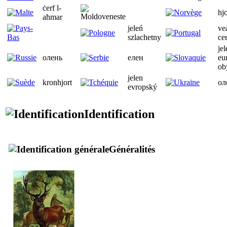
ċerf l-
hjo
aħmar
jeleń
ve
szlachetny
ce
jel
олень
елен
eu
ob
jelen
kronhjort
ол
evropský
Identification
Généralités