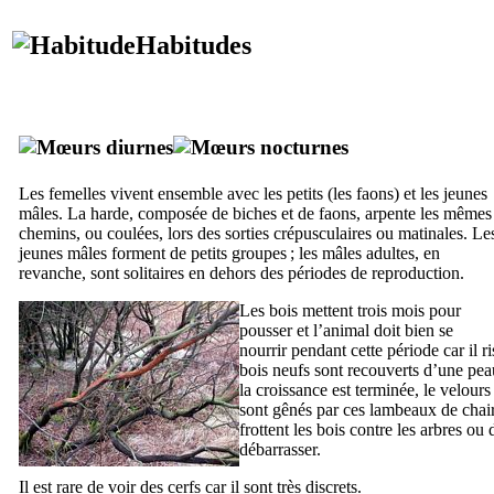
Habitudes
Les femelles vivent ensemble avec les petits (les faons) et les jeunes
mâles. La harde, composée de biches et de faons, arpente les mêmes
chemins, ou coulées, lors des sorties crépusculaires ou matinales. Le
jeunes mâles forment de petits groupes ; les mâles adultes, en
revanche, sont solitaires en dehors des périodes de reproduction.
Les bois mettent trois mois pour
pousser et l’animal doit bien se
nourrir pendant cette période car il 
bois neufs sont recouverts d’une p
la croissance est terminée, le velour
sont gênés par ces lambeaux de chair 
frottent les bois contre les arbres ou
débarrasser.
Il est rare de voir des cerfs car il sont très discrets.