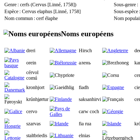
Genre
: cerfs (
Cervus
[Linné, 1758])
Sous-genre
:
Espèce
:
Cervus elaphus
[Linné, 1758]
Sous-espèce
Nom commun
: cerf élaphe
Nom populai
Noms européens
dreri
Hirsch
de
orein
алень
ka
cérvol
ce
comú
kronhjort
fiadh
ci
krúnhjørtur
saksanhirvi
ce
cervo
carw coch
szarvas
fia rua
kr
staltbriedis
elnias