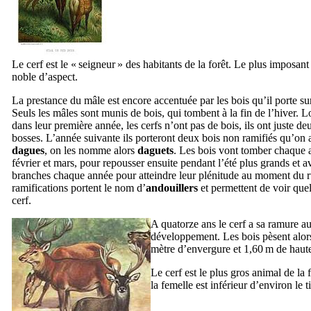
Le cerf est le « seigneur » des habitants de la forêt. Le plus imposant 
noble d’aspect.
La prestance du mâle est encore accentuée par les bois qu’il porte sur 
Seuls les mâles sont munis de bois, qui tombent à la fin de l’hiver. L
dans leur première année, les cerfs n’ont pas de bois, ils ont juste de
bosses. L’année suivante ils porteront deux bois non ramifiés qu’on 
dagues
, on les nomme alors
daguets
. Les bois vont tomber chaque 
février et mars, pour repousser ensuite pendant l’été plus grands et a
branches chaque année pour atteindre leur plénitude au moment du r
ramifications portent le nom d’
andouillers
et permettent de voir quel
cerf.
A quatorze ans le cerf a sa ramure
développement. Les bois pèsent alor
mètre d’envergure et 1,60 m de haute
Le cerf est le plus gros animal de l
la femelle est inférieur d’environ le t