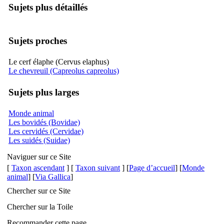
Sujets plus détaillés
Sujets proches
Le cerf élaphe (Cervus elaphus)
Le chevreuil (Capreolus capreolus)
Sujets plus larges
Monde animal
Les bovidés (Bovidae)
Les cervidés (Cervidae)
Les suidés (Suidae)
Naviguer sur ce Site
[
Taxon ascendant
] [
Taxon suivant
] [
Page d’accueil
] [
Monde
animal
] [
Via Gallica
]
Chercher sur ce Site
Chercher sur la Toile
Recommander cette page