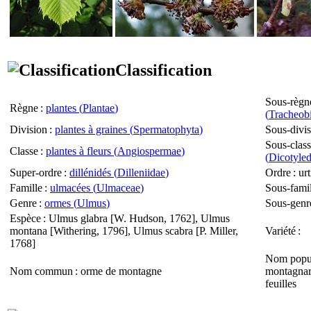
Classification
Sous-règn
Règne
:
plantes (
Plantae
)
(
Tracheob
Division
:
plantes à graines (
Spermatophyta
)
Sous-divi
Sous-clas
Classe
:
plantes à fleurs (
Angiospermae
)
(
Dicotyle
Super-ordre
:
dillénidés (
Dilleniidae
)
Ordre
: urt
Famille
:
ulmacées (
Ulmaceae
)
Sous-famil
Genre
:
ormes (
Ulmus
)
Sous-genr
Espèce
:
Ulmus glabra
[W. Hudson, 1762],
Ulmus
montana
[Withering, 1796],
Ulmus scabra
[P. Miller,
Variété
:
1768]
Nom popul
Nom commun
: orme de montagne
montagnar
feuilles