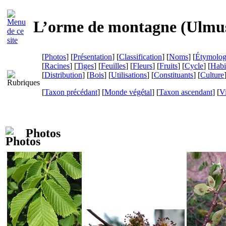
L’orme de montagne (
Ulmu
[
Photos
] [
Présentation
] [
Classification
] [
Noms
] [
Étymolog
[
Racines
] [
Tiges
] [
Feuilles
] [
Fleurs
] [
Fruits
] [
Cycle
] [
Habi
[
Distribution
] [
Bois
] [
Utilisations
] [
Constituants
] [
Culture
[
Taxon précédant
] [
Monde végétal
] [
Taxon ascendant
]
[
Vi
Photos