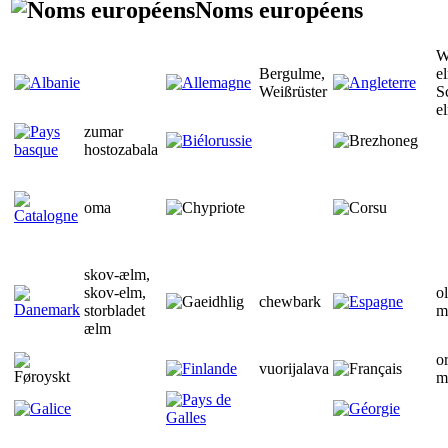
Noms européens
W
Bergulme,
e
Weißrüster
S
e
zumar
hostozabala
oma
skov-ælm,
skov-elm,
o
chewbark
storbladet
m
ælm
o
vuorijalava
m