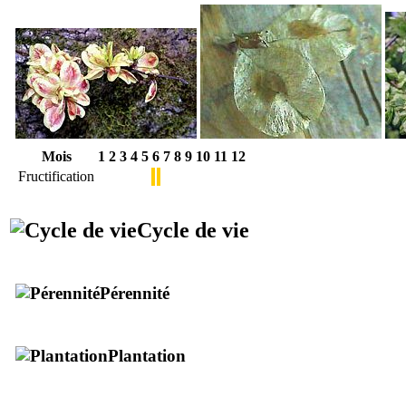
Mois
1
2
3
4
5
6
7
8
9
10
11
12
Fructification
Cycle de vie
Pérennité
Plantation