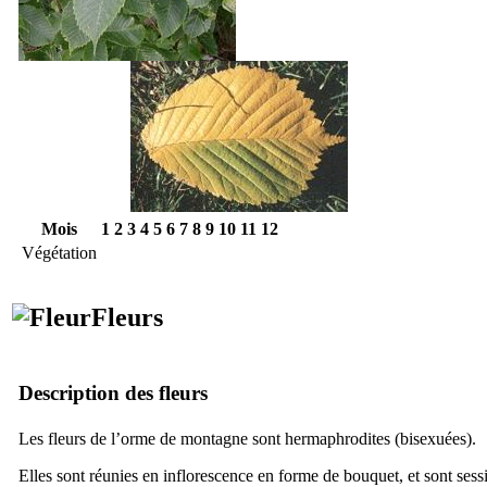
Mois
1
2
3
4
5
6
7
8
9
10
11
12
Végétation
Fleurs
Description des fleurs
Les fleurs de l’orme de montagne sont hermaphrodites (bisexuées).
Elles sont réunies en inflorescence en forme de bouquet, et sont sessi