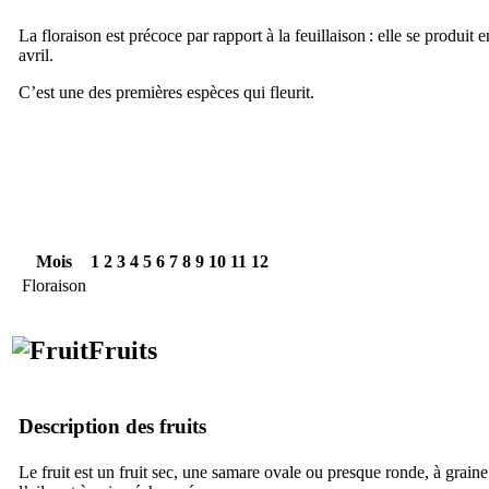
La floraison est précoce par rapport à la feuillaison : elle se produit
avril.
C’est une des premières espèces qui fleurit.
Mois
1
2
3
4
5
6
7
8
9
10
11
12
Floraison
Fruits
Description des fruits
Le fruit est un fruit sec, une samare ovale ou presque ronde, à graine