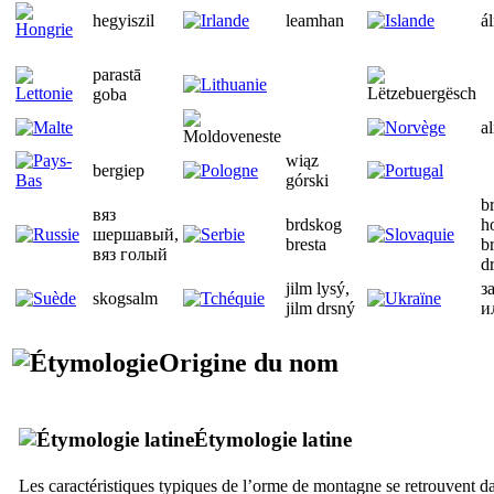
hegyiszil
leamhan
á
parastā
goba
a
wiąz
bergiep
górski
br
вяз
brdskog
h
шершавый,
bresta
br
вяз голый
d
jilm lysý,
з
skogsalm
jilm drsný
и
Origine du nom
Étymologie latine
Les caractéristiques typiques de l’orme de montagne se retrouvent d