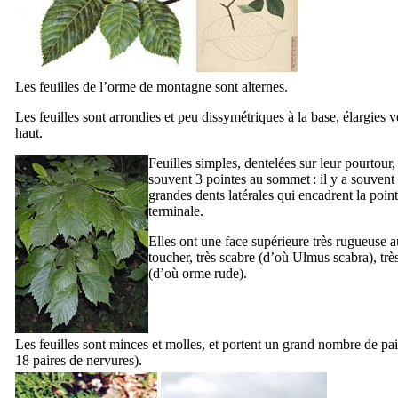
Les feuilles de l’orme de montagne sont alternes.
Les feuilles sont arrondies et peu dissymétriques à la base, élargies v
haut.
Feuilles simples, dentelées sur leur pourtour,
souvent 3 pointes au sommet : il y a souvent
grandes dents latérales qui encadrent la poin
terminale.
Elles ont une face supérieure très rugueuse a
toucher, très scabre (d’où
Ulmus scabra
), tr
(d’où orme rude).
Les feuilles sont minces et molles, et portent un grand nombre de pa
18 paires de nervures).