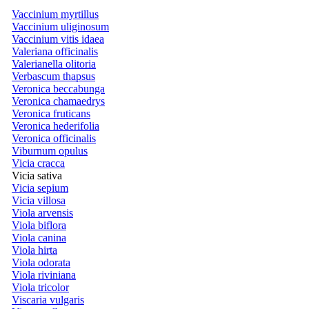
Vaccinium myrtillus
Vaccinium uliginosum
Vaccinium vitis idaea
Valeriana officinalis
Valerianella olitoria
Verbascum thapsus
Veronica beccabunga
Veronica chamaedrys
Veronica fruticans
Veronica hederifolia
Veronica officinalis
Viburnum opulus
Vicia cracca
Vicia sativa
Vicia sepium
Vicia villosa
Viola arvensis
Viola biflora
Viola canina
Viola hirta
Viola odorata
Viola riviniana
Viola tricolor
Viscaria vulgaris