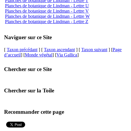
Planches de botanique de Lindman - Lettre T
Planches de botanique de Lindman - Lettre U
Planches de botanique de Lindman - Lettre V
Planches de botanique de Lindman - Lettre W
Planches de botanique de Lindman - Lettre Z
Naviguer sur ce Site
[
Taxon précédant
] [
Taxon ascendant
] [
Taxon suivant
] [
Page
d’accueil
] [
Monde végétal
] [
Via Gallica
]
Chercher sur ce Site
Chercher sur la Toile
Recommander cette page