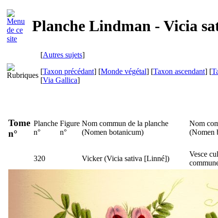
Planche Lindman - Vicia sa
[
Autres sujets
]
[
Taxon précédant
] [
Monde végétal
] [
Taxon ascendant
] [
T
[
Via Gallica
]
Tome
Planche
Figure
Nom commun de la planche
Nom com
n°
n°
(
Nomen botanicum
)
(
Nomen 
n°
Vesce cul
320
Vicker
(
Vicia sativa
[Linné])
commun