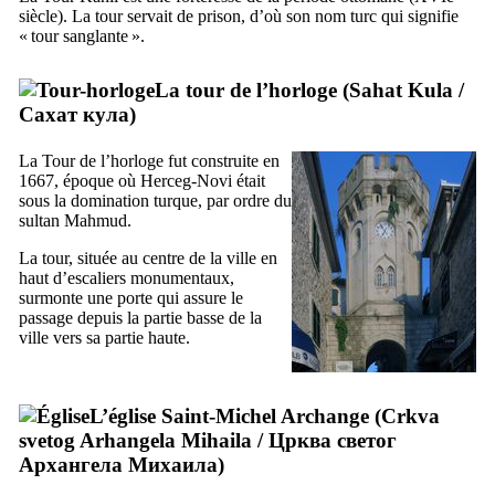
siècle). La tour servait de prison, d’où son nom turc qui signifie
« tour sanglante ».
La tour de l’horloge (
Sahat Kula
/
Сахат кула
)
La Tour de l’horloge fut construite en
1667, époque où
Herceg-Novi
était
sous la domination turque, par ordre du
sultan
Mahmud
.
La tour, située au centre de la ville en
haut d’escaliers monumentaux,
surmonte une porte qui assure le
passage depuis la partie basse de la
ville vers sa partie haute.
L’église Saint-Michel Archange (
Crkva
svetog Arhangela Mihaila
/
Црква cветог
Архангела Михаила
)