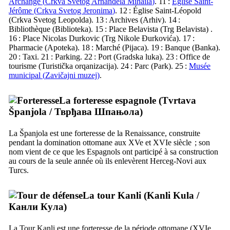
Archange (
Crkva Svetog Arhanđela Mihaila
)
. 11 :
Église Saint-
Jérôme (
Crkva Svetog Jeronima
)
. 12 : Église Saint-Léopold
(
Crkva Svetog Leopolda
). 13 : Archives (
Arhiv
). 14 :
Bibliothèque (
Biblioteka
). 15 : Place
Belavista
(
Trg Belavista
) .
16 : Place Nicolas Durkovic (
Trg Nikole Đurkovića
). 17 :
Pharmacie (
Apoteka
). 18 : Marché (
Pijaca
). 19 : Banque (
Banka
).
20 : Taxi. 21 : Parking. 22 : Port (
Gradska luka
). 23 : Office de
tourisme (
Turistička orqanizacija
). 24 : Parc (
Park
). 25 :
Musée
municipal (
Zavičajni muzej
)
.
La forteresse espagnole (
Tvrtava
Španjola
/
Тврђава Шпањола
)
La
Španjola
est une forteresse de la Renaissance, construite
pendant la domination ottomane aux
XVe
et
XVIe
siècle ; son
nom vient de ce que les Espagnols ont participé à sa construction
au cours de la seule année où ils enlevèrent
Herceg-Novi
aux
Turcs.
La tour
Kanli
(
Kanli Kula
/
Канли Кула
)
La Tour
Kanli
est une forteresse de la période ottomane (
XVIe