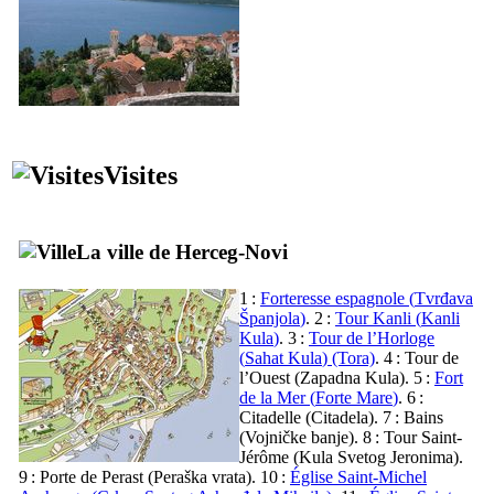
Visites
La ville de
Herceg-Novi
1 :
Forteresse espagnole (
Tvrđava
Španjola
)
. 2 :
Tour Kanli (
Kanli
Kula
)
. 3 :
Tour de l’Horloge
(
Sahat Kula
) (Tora)
. 4 : Tour de
l’Ouest (
Zapadna Kula
). 5 :
Fort
de la Mer (
Forte Mare
)
. 6 :
Citadelle (
Citadela
). 7 : Bains
(
Vojničke banje
). 8 : Tour Saint-
Jérôme (
Kula Svetog Jeronima
).
9 : Porte de Perast (
Peraška vrata
). 10 :
Église Saint-Michel