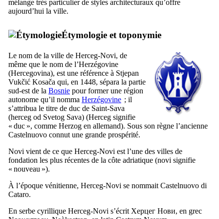
mélange très particulier de styles architecturaux qu’offre
aujourd’hui la ville.
Étymologie et toponymie
Le nom de la ville de
Herceg-Novi
, de
même que le nom de l’Herzégovine
(
Hercegovina
), est une référence à
Stjepan
Vukčić Kosača
qui, en 1448, sépara la partie
sud-est de la
Bosnie
pour former une région
autonome qu’il nomma
Herzégovine
; il
s’attribua le titre de duc de Saint-Sava
(
herceg od Svetog Sava
) (
Herceg
signifie
« duc », comme
Herzog
en allemand). Sous son règne l’ancienne
Castelnuovo
connut une grande prospérité.
Novi
vient de ce que
Herceg-Novi
est l’une des villes de
fondation les plus récentes de la côte adriatique (
novi
signifie
« nouveau »).
À l’époque vénitienne,
Herceg-Novi
se nommait
Castelnuovo di
Cataro
.
En serbe cyrillique
Herceg-Novi
s’écrit
Херцег Нови
, en grec