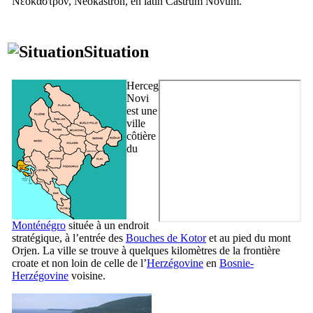
Νεοκαστρον
,
Neòkastron
, en latin
Castrum Novum
.
Situation
Herceg
Novi
est une
ville
côtière
du
Monténégro
située à un endroit
stratégique, à l’entrée des
Bouches de
Kotor
et au pied du mont
Orjen
. La ville se trouve à quelques kilomètres de la frontière
croate et non loin de celle de l’
Herzégovine
en
Bosnie-
Herzégovine
voisine.