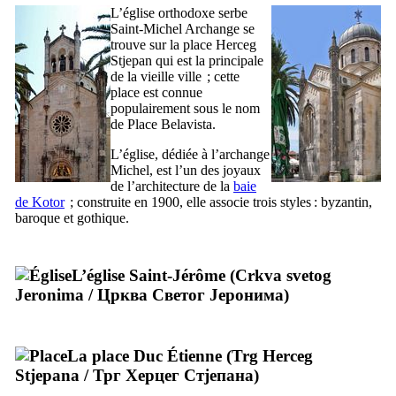
L’église orthodoxe serbe
Saint-Michel Archange se
trouve sur la place
Herceg
Stjepan
qui est la principale
de la vieille ville ; cette
place est connue
populairement sous le nom
de Place
Belavista
.
L’église, dédiée à l’archange
Michel, est l’un des joyaux
de l’architecture de la
baie
de
Kotor
; construite en 1900, elle associe trois styles : byzantin,
baroque et gothique.
L’église Saint-Jérôme (
Crkva svetog
Jeronima
/
Црква Светог Јеронима
)
La place Duc Étienne (
Trg Herceg
Stjepana
/
Трг Херцег Стјепана
)