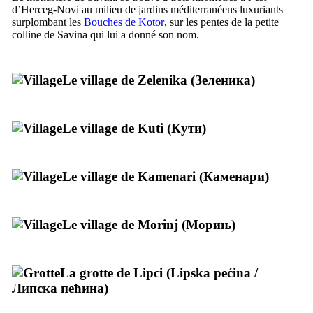
d’
Herceg-Novi
au milieu de jardins méditerranéens luxuriants
surplombant les
Bouches de
Kotor
, sur les pentes de la petite
colline de
Savina
qui lui a donné son nom.
Le village de
Zelenika
(
Зеленика
)
Le village de
Kuti
(
Кути
)
Le village de
Kamenari
(
Каменари
)
Le village de
Morinj
(
Морињ
)
La grotte de
Lipci
(
Lipska pećina
/
Липска пећина
)