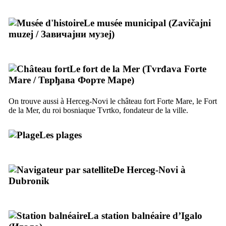
Le musée municipal (
Zavičajni
muzej
/
Завичајни музеј
)
Le fort de la Mer (
Tvrđava Forte
Mare
/
Тврђава Форте Маре
)
On trouve aussi à
Herceg-Novi
le château fort
Forte Mare
, le Fort
de la Mer, du roi bosniaque
Tvrtko
, fondateur de la ville.
Les plages
De
Herceg-Novi
à
Dubronik
La station balnéaire d’
Igalo