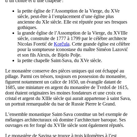
d’un cloître et d’une chapelle :
la petite église de l’Assomption de la Vierge, du
XVe
siècle, peut-être à l’emplacement d’une église plus
ancienne du
XIe
siècle. Elle est réputée pour ses fresques
gothiques.
la grande église de l’Assomption de la Vierge, du
XVIIIe
siècle, construite de 1777 à 1799 par le célèbre architecte
Nicolas Foretić
de
Korčula
. Cette grande église est célèbre
pour la somptueuse iconostase du maître
Siméon Lazović
et son fils Alexis, de
Bijelo Polje
.
la petite chapelle Saint-Sava, du
XVe
siècle.
Le monastère conserve des pièces uniques qui ont échappé au
pillage. Parmi ces trésors, toujours en possession du monastère,
figurent notamment un calice de 1650, un évangile datant de
1685, une miniature en argent du monastère de
Tvrdoš
de 1615,
dont étaient originaires les moines fondateurs et une croix en
cristal et argent du
XIIIe
siècle qui aurait appartenue à saint Sava,
un portrait remarquable du tsar de Russie Pierre le Grand.
L’ensemble monastique Saint-Sava constitue un bel exemple de
mélanges architecturaux où domine l’architecture baroque. Ses
ouvrages en fer forgé du
XVIIe
siècle sont également réputés.
Le monastère de
Savina
se trouve à trois kilomètres à l’est