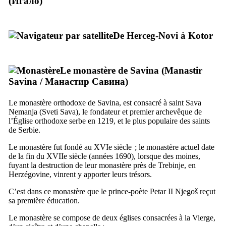
(
Игало
)
De
Herceg-Novi
à
Kotor
Le monastère de
Savina
(
Manastir
Savina
/
Манастир Савина
)
Le monastère orthodoxe de
Savina
, est consacré à saint
Sava
Nemanja
(
Sveti Sava
), le fondateur et premier archevêque de
l’Église orthodoxe serbe en 1219, et le plus populaire des saints
de Serbie.
Le monastère fut fondé au
XVIe
siècle ; le monastère actuel date
de la fin du
XVIIe
siècle (années 1690), lorsque des moines,
fuyant la destruction de leur monastère près de
Trebinje
, en
Herzégovine, vinrent y apporter leurs trésors.
C’est dans ce monastère que le prince-poète
Petar
II
Njegoš
reçut
sa première éducation.
Le monastère se compose de deux églises consacrées à la Vierge,