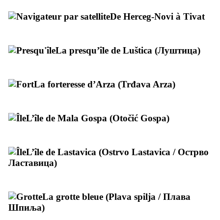
De
Herceg-Novi
à
Tivat
La presqu’île de
Luštica
(
Луштица
)
La forteresse d’
Arza
(
Trđava Arza
)
L’île de
Mala Gospa
(
Otočić Gospa
)
L’île de
Lastavica
(
Ostrvo Lastavica
/
Oстрво
Ластавица
)
La grotte bleue (
Plava spilja
/
Плава
Шпиља
)