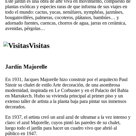
Este jardín es una obra de arte viva en movimiento, compuesto de
plantas exóticas y especies raras de que informa de sus viajes en
todo el mundo: cactus, yucas, nenúfares, nymphéas, jazmínes,
bougainvillées, palmeras, cocoteros, plátanos, bambúes… y
adornado fuentes, cuencas, chorros de agua, jarras en cerámica,
avenidas, pérgolas…
Visitas
Jardín Majorelle
En 1931, Jacques Majorelle hizo construir por el arquitecto Paul
Sinoir su chalet de estilo Arte decoración, de una asombrosa
modernidad, inspirada en Le Corbusier y en el Palacio del Bahia
en Marrakech. Hubo su vivienda principal al primer piso y un
extenso taller de artista a la planta baja para pintar sus inmensos
decorados.
En 1937, el artista creó un azul azul de ultramar a la vez intenso y
claro: el azul Majorelle, cuyos pintó las paredes de su chalet,
luego todo el jardín para hacer un cuadro vivo que abrió al
público en 1947.