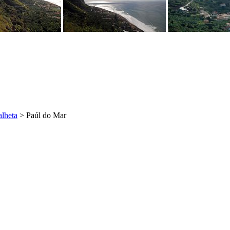
lheta
>
Paúl do Mar