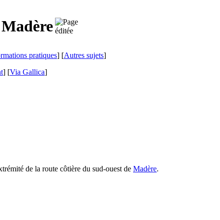
 Madère
ormations pratiques
] [
Autres sujets
]
t
]
[
Via Gallica
]
extrémité de la route côtière du sud-ouest de
Madère
.