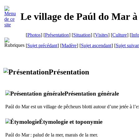
Le village de
Paúl do Mar
à
[
Photos
] [
Présentation
] [
Situation
] [
Visites
] [
Culture
] [
Inf
[
Sujet précédant
] [
Madère
] [
Sujet ascendant
] [
Sujet suivan
Présentation
Présentation générale
Paúl do Mar
est un village de pêcheurs blotti autour d’une jetée à l’
Étymologie et toponymie
Paúl do Mar
: palud de la mer, marais de la mer.