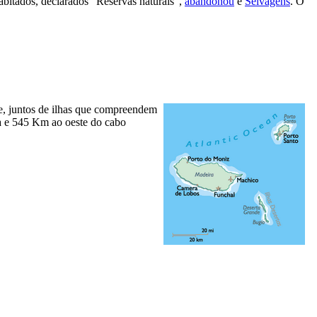
esabitados, declarados “Reservas naturais”,
abandonou
e
Selvagens
. O
ie, juntos de ilhas que compreendem
a e 545 Km ao oeste do cabo