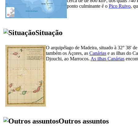
cerca de de 800 km², dos quais 740
ponto culminante é o
Pico Ruivo
, q
Situação
O arquipélago de Madeira, situado à 32° 38' de
também os Açores, as
Canárias
e as ilhas do C
Djouchi, ao Marrocos.
As ilhas Canárias
encont
Outros assuntos