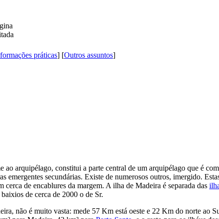
formações práticas
] [
Outros assuntos
]
e ao arquipélago, constitui a parte central de um arquipélago que é co
ras emergentes secundárias. Existe de numerosos outros, imergido. Estas
m cerca de encablures da margem. A ilha de Madeira é separada das
ilh
baixios de cerca de 2000 o de Sr.
eira, não é muito vasta: mede 57 Km está oeste e 22 Km do norte ao Sul