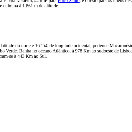
 km² para Madeira, 42 km² para
Porto Santo
, e o resto para os ilhéus d
ue culmina à 1.861 m de altitude.
 latitude do norte e 16° 54' de longitude ocidental, pertence Macaronés
abo Verde. Banha no oceano Atlântico, à 978 Km ao sudoeste de Lisbo
ram-se à 443 Km ao Sul.