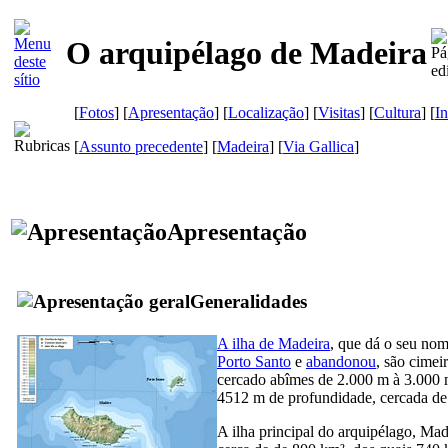
O arquipélago de Madeira
[
Fotos
] [
Apresentação
] [
Localização
] [
Visitas
] [
Cultura
] [
In
[
Assunto precedente
] [
Madeira
]
[
Via Gallica
]
Apresentação
Generalidades
A ilha de Madeira
, que dá o seu nom
Porto Santo
e
abandonou
, são cimei
cercado abîmes de 2.000 m à 3.000 
4512 m de profundidade, cercada de 
A ilha principal do arquipélago, Mad