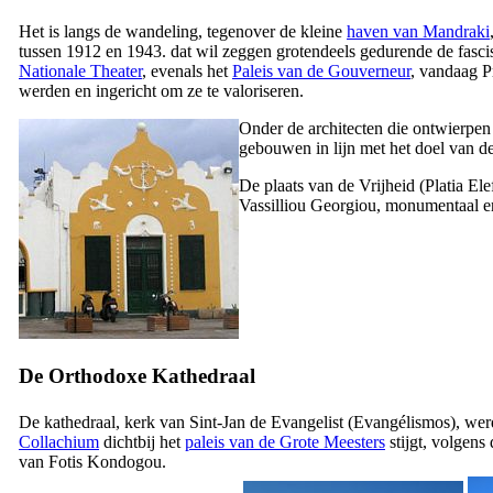
Het is langs de wandeling, tegenover de kleine
haven van Mandraki
tussen 1912 en 1943. dat wil zeggen grotendeels gedurende de fasci
Nationale Theater
, evenals het
Paleis van de Gouverneur
, vandaag P
werden en ingericht om ze te valoriseren.
Onder de architecten die ontwierp
gebouwen in lijn met het doel van d
De plaats van de Vrijheid (
Platia Ele
Vassilliou Georgiou
, monumentaal en
De Orthodoxe Kathedraal
De kathedraal, kerk van Sint-Jan de Evangelist (
Evangélismos
), wer
Collachium
dichtbij het
paleis van de Grote Meesters
stijgt, volgens
van
Fotis Kondogou
.