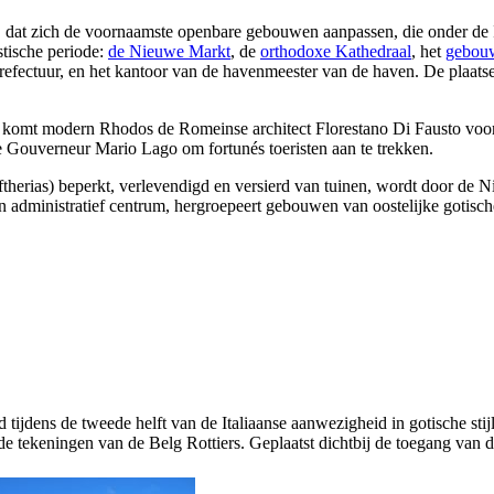
, dat zich de voornaamste openbare gebouwen aanpassen, die onder de 
stische periode:
de Nieuwe Markt
, de
orthodoxe Kathedraal
, het
gebouw
refectuur, en het kantoor van de havenmeester van de haven. De pla
en komt modern Rhodos de Romeinse architect
Florestano Di Fausto voo
e Gouverneur Mario Lago om fortunés toeristen aan te trekken.
ftherias
) beperkt, verlevendigd en versierd van tuinen, wordt door de 
 administratief centrum, hergroepeert gebouwen van oostelijke gotische s
d tijdens de tweede helft van de Italiaanse aanwezigheid in gotische st
 de tekeningen van de Belg Rottiers. Geplaatst dichtbij de toegang van 