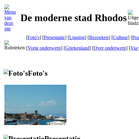
De moderne stad Rhodos
[
Foto's
] [
Presentatie
] [
Ligging
] [
Bezoeken
] [
Cultuur
] [
Pra
[
Vorig onderwerp
] [
Griekenland
] [
Over onderwerp
]
[
Via 
Foto's
Presentatie