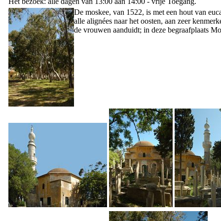
Het bezoek: alle dagen van 13:00 aan 14:00 - vrije Toegang.
De moskee, van 1522, is met een hout van euc
alle alignées naar het oosten, aan zeer kenme
de vrouwen aanduidt; in deze begraafplaats
Mo