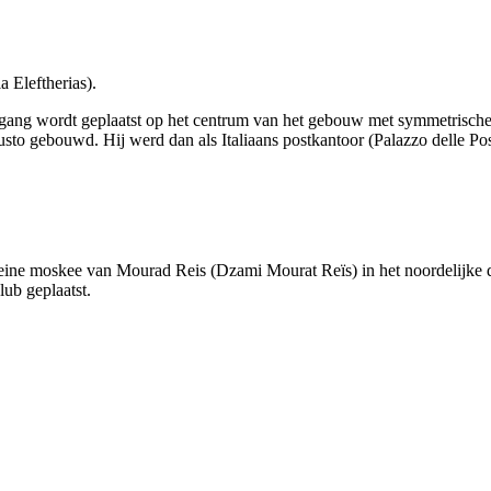
ia Eleftherias
).
egang wordt geplaatst op het centrum van het gebouw met symmetrische 
Fausto gebouwd. Hij werd dan als Italiaans postkantoor (
Palazzo delle Po
kleine moskee van
Mourad Reis
(
Dzami Mourat Reïs
) in het noordelijke
lub geplaatst.