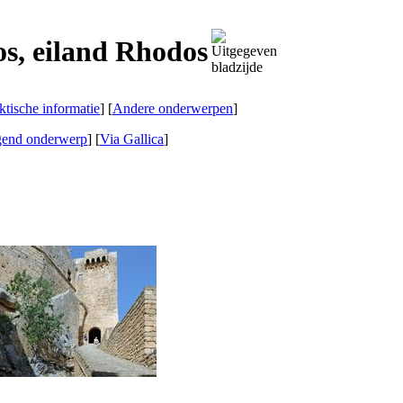
s, eiland Rhodos
ktische informatie
] [
Andere onderwerpen
]
gend onderwerp
]
[
Via Gallica
]