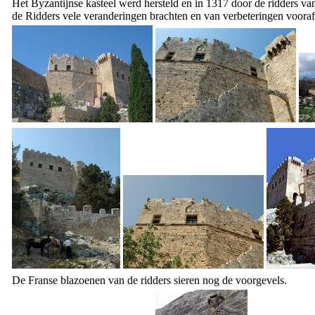
Het Byzantijnse kasteel werd hersteld en in 1317 door de ridders va
de Ridders vele veranderingen brachten en van verbeteringen vooraf
De Franse blazoenen van de ridders sieren nog de voorgevels.