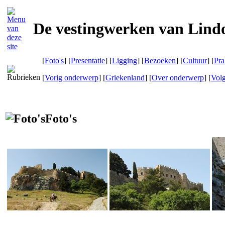
De vestingwerken van Lindo
[
Foto's
] [
Presentatie
] [
Ligging
] [
Bezoeken
] [
Cultuur
] [
Pra
[
Vorig onderwerp
] [
Griekenland
] [
Over onderwerp
] [
Vol
Foto's