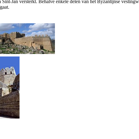
n Sint-Jan versterkt. Behalve enkele delen van het Byzantijnse vesting
gaat.