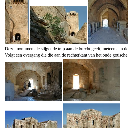
Deze monumentale stijgende trap aan de burcht geeft, meteen aan de
Volgt een overgang die die aan de rechterkant van het oude gotische 