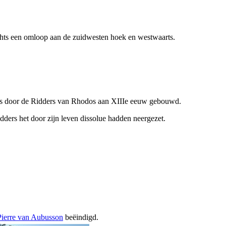
echts een omloop aan de zuidwesten hoek en westwaarts.
ns door de Ridders van Rhodos aan
XIIIe
eeuw gebouwd.
dders het door zijn leven dissolue hadden neergezet.
Pierre van Aubusson
beëindigd.