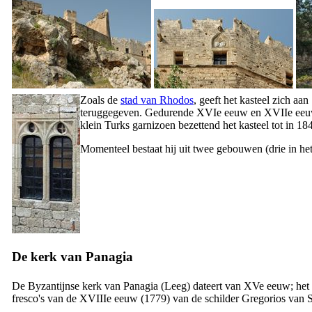
Zoals de
stad van Rhodos
, geeft het kasteel zich a
teruggegeven. Gedurende
XVIe
eeuw en
XVIIe
eeuw
klein Turks garnizoen bezettend het kasteel tot in 1
Momenteel bestaat hij uit twee gebouwen (drie in he
De kerk van Panagia
De Byzantijnse kerk van
Panagia
(Leeg) dateert van
XVe
eeuw; het 
fresco's van de
XVIIIe
eeuw (1779) van de schilder Gregorios van S