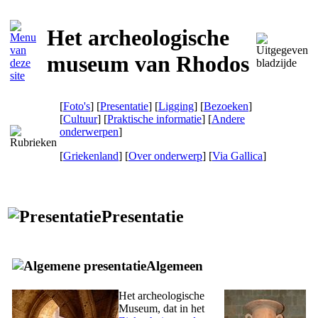
Het archeologische
museum van Rhodos
[
Foto's
] [
Presentatie
] [
Ligging
] [
Bezoeken
]
[
Cultuur
] [
Praktische informatie
] [
Andere
onderwerpen
]
[
Griekenland
] [
Over onderwerp
]
[
Via Gallica
]
Presentatie
Algemeen
Het archeologische
Museum, dat in het