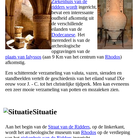
Ziekenhuis van de
ridders wordt
ingericht,
bevat een interessante
oudheid afkomstig uit
de verschillende
eilanden van de
Dodecanese
. Het
merendeel is van de
archeologische
opgravingen van de
plaats van Ialyssos
(aan 9 Km van het centrum van
Rhodos
)
afkomstig.
Een schitterende verzameling van valuta, vazen, sieraden en
standbeelden vertelt de geschiedenis van het eiland vanaf
IXe
eeuw voor J. - C. tot het christelijke tijdperk. Men kan eveneens
een zeer mooie verzameling van potten en mozaïeken zien.
Situatie
Aan het begin van de
Straat van de Ridders
, op de linkerkant,
wordt het archeologische museum van
Rhodos
op de verdieping
van het
ziekenhuis van de Ridders
ingericht.