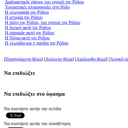
Διαδραστικός χάρτης του νησιού της Ρόδου
Τουριστικές πληροφορίες στη Ρόδο
Η γεωγραφία της Ρόδου
Η ιστορία της Ρόδου
Η πόλη της Ρόδου, του νησιού της Ρόδου
Η δυτική ακτή της Ρόδου
Η orientale ακτή της Ρόδου
Η Νότια ακτή της Ρόδου
Η χλωρίδα και η πανίδα της Ρόδου
[
Προηγούμενο θέμα
] [
Ανώτερο θέμα
] [
Ακόλουθο θέμα
] [
Aρχική σ
Να επιδιώξτε
Να επιδιώξτε στο ύφασμα
Να συστήστε αυτήν την σελίδα
Να συστήστε αυτήν την τοποθέτηση