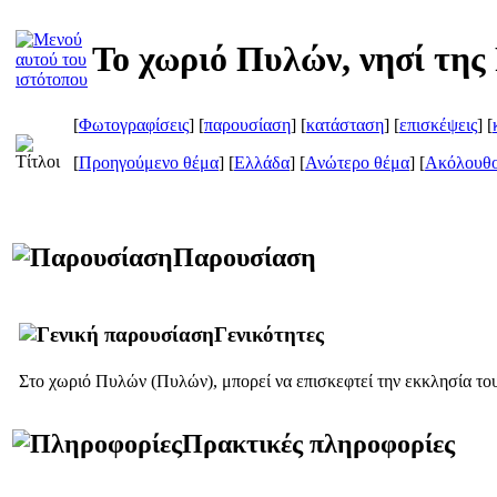
Το χωριό Πυλών, νησί της
[
Φωτογραφίσεις
] [
παρουσίαση
] [
κατάσταση
] [
επισκέψεις
] [
[
Προηγούμενο θέμα
] [
Ελλάδα
] [
Ανώτερο θέμα
] [
Ακόλουθο
Παρουσίαση
Γενικότητες
Στο χωριό Πυλών (
Πυλών
), μπορεί να επισκεφτεί την εκκλησία τ
Πρακτικές πληροφορίες